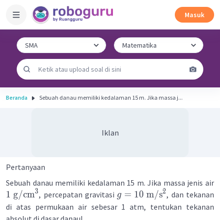
Masuk
Beranda
Sebuah danau memiliki kedalaman 15 m. Jika massa j...
Iklan
Pertanyaan
Sebuah danau memiliki kedalaman 15 m. Jika massa jenis air
3
2
1
g
/
cm
=
10
m
/
s
, percepatan gravitasi
, dan tekanan
g
di atas permukaan air sebesar 1 atm, tentukan tekanan
absolut di dasar danau!