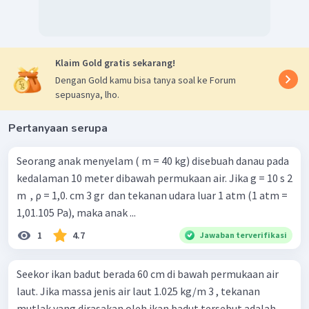
Klaim Gold gratis sekarang!
Dengan Gold kamu bisa tanya soal ke Forum
sepuasnya, lho.
Pertanyaan serupa
Seorang anak menyelam ( m = 40 kg) disebuah danau pada
kedalaman 10 meter dibawah permukaan air. Jika g = 10 s 2
m ​ , ρ = 1,0. cm 3 gr ​ dan tekanan udara luar 1 atm (1 atm =
1,01.105 Pa), maka anak ...
1
4.7
Jawaban terverifikasi
Seekor ikan badut berada 60 cm di bawah permukaan air
laut. Jika massa jenis air laut 1.025 kg/m 3 , tekanan
mutlak yang dirasakan oleh ikan badut tersebut adalah ….