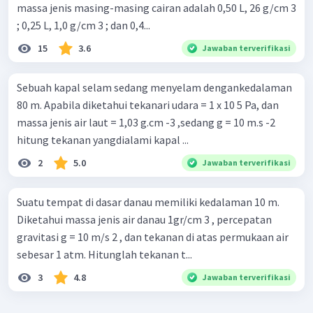
massa jenis masing-masing cairan adalah 0,50 L, 26 g/cm 3
; 0,25 L, 1,0 g/cm 3 ; dan 0,4...
15
3.6
Jawaban terverifikasi
Sebuah kapal selam sedang menyelam dengankedalaman
80 m. Apabila diketahui tekanari udara = 1 x 10 5 Pa, dan
massa jenis air laut = 1,03 g.cm -3 ,sedang g = 10 m.s -2
hitung tekanan yangdialami kapal ...
2
5.0
Jawaban terverifikasi
Suatu tempat di dasar danau memiliki kedalaman 10 m.
Diketahui massa jenis air danau 1gr/cm 3 , percepatan
gravitasi g = 10 m/s 2 , dan tekanan di atas permukaan air
sebesar 1 atm. Hitunglah tekanan t...
3
4.8
Jawaban terverifikasi