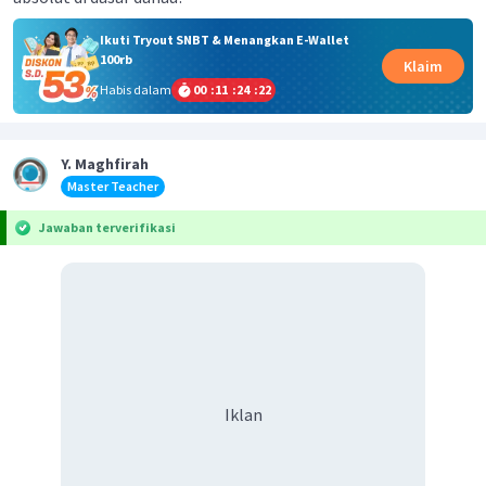
Ikuti Tryout SNBT & Menangkan E-Wallet
100rb
Klaim
Habis dalam
00
:
11
:
24
:
22
Y. Maghfirah
Master Teacher
Jawaban terverifikasi
Iklan