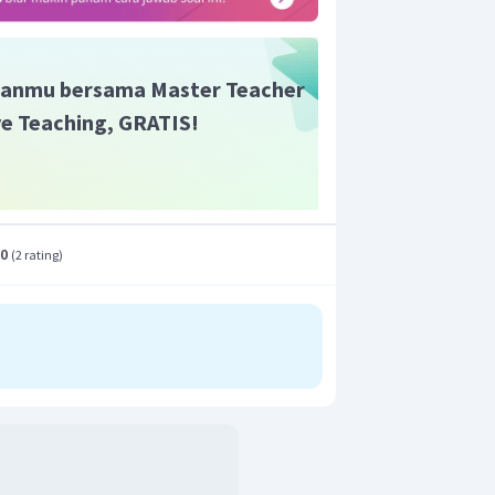
rga yang harus dibayar oleh butik
50.000
,
00
.
anmu bersama Master Teacher
ive Teaching, GRATIS!
.0
(
2 rating
)