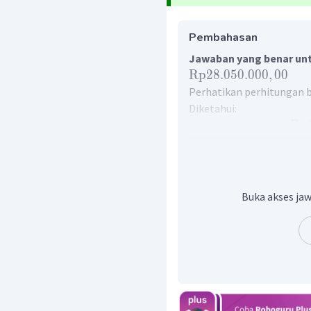
Pembahasan
Jawaban yang benar unt
Rp
28.050.000
,
00
Perhatikan perhitungan b
Diketahui:
=
Rp
Harga per potong
=
Jumlah yang dipesan
Maka jumlah yang harus d
=
=
Buka akses jaw
=
Catatan:
1
2