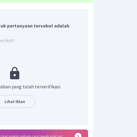
uk pertanyaan tersebut adalah
erikut!
150.000
,
00
187
potong
ibayar yaitu
150.000
×
187
28.050.000
aban yang telah terverifikasi
Rp
28.050.000
Lihat Iklan
1
8
7
1
5
×
9
3
5
8
7
8
0
5