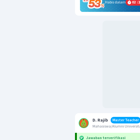
Habis dalam
02
:
1
D. Rajib
Master Teacher
Mahasiswa/Alumni Univers
Jawaban terverifikasi