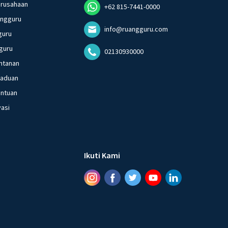
erusahaan
+62 815-7441-0000
angguru
info@ruangguru.com
guru
guru
02130930000
ntanan
gaduan
entuan
vasi
Ikuti Kami