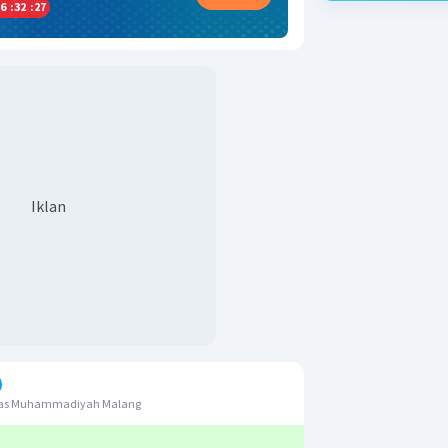
6
:
32
:
26
Iklan
itas Muhammadiyah Malang