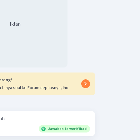
Iklan
arang!
 tanya soal ke Forum sepuasnya, lho.
h ....
Jawaban terverifikasi