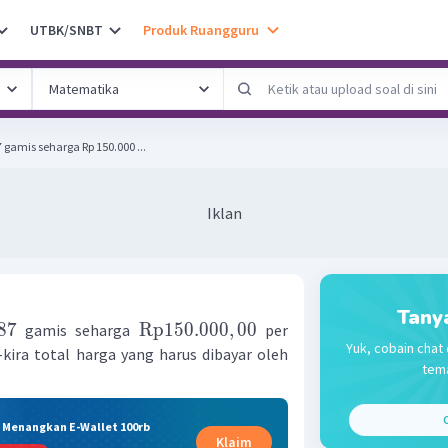
UTBK/SNBT
Produk Ruangguru
gamis seharga Rp 150.000 ...
Iklan
Tany
87
Rp
150.000
,
00
gamis seharga
per
Yuk, cobain chat 
-kira total harga yang harus dibayar oleh
tema
C
& Menangkan E-Wallet 100rb
Klaim