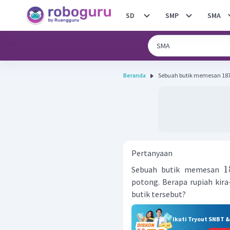
SD
SMP
SMA
Beranda
Sebuah butik memesan 187 
Pertanyaan
1
Sebuah butik memesan
potong. Berapa rupiah kira
butik tersebut?
Ikuti Tryout SNBT 