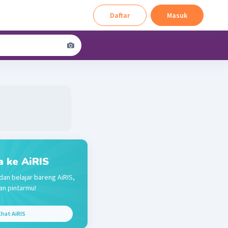
Daftar
Masuk
a ke AiRIS
dan belajar bareng AiRIS,
n pintarmu!
hat AiRIS