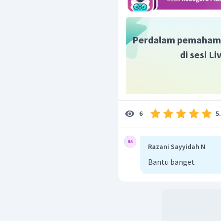
Dengan demikian, total ha
Rp
28.0
tersebut adalah
Perdalam pemaham
di sesi L
5
6
Razani Sayyidah N
Bantu banget