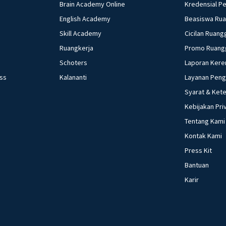
Brain Academy Online
Kredensial P
English Academy
Beasiswa Ru
Skill Academy
Cicilan Ruang
Ruangkerja
Promo Ruang
Schoters
Laporan Kere
ess
Kalananti
Layanan Pen
Syarat & Ket
Kebijakan Pri
Tentang Kami
Kontak Kami
Press Kit
Bantuan
Karir