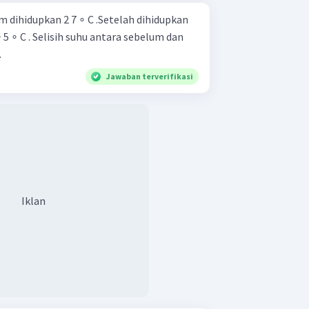
m dihidupkan 2 7 ∘ C .Setelah dihidupkan
5 ∘ C . Selisih suhu antara sebelum dan
.
Jawaban terverifikasi
Iklan