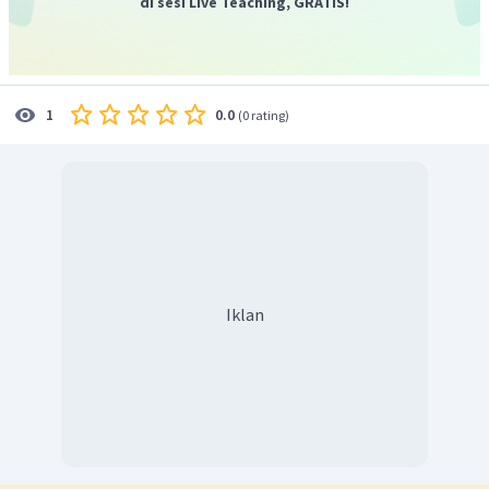
di sesi Live Teaching, GRATIS!
0.0
1
(
0 rating
)
Iklan