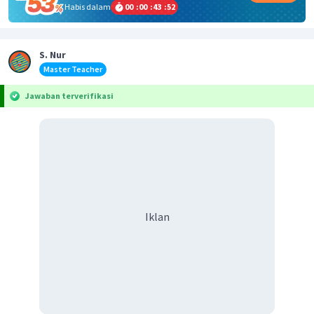
Habis dalam
00
:
00
:
43
:
51
S. Nur
Master Teacher
Jawaban terverifikasi
Iklan