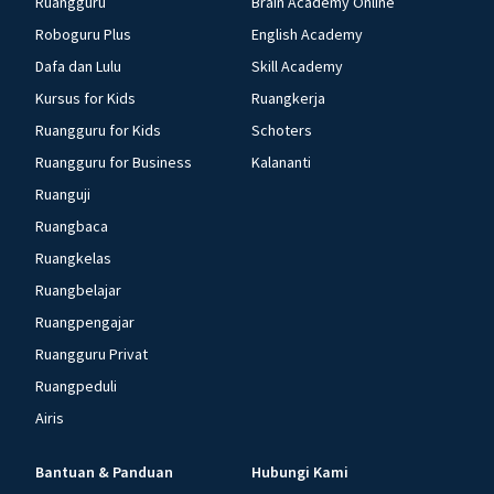
Ruangguru
Brain Academy Online
Roboguru Plus
English Academy
Dafa dan Lulu
Skill Academy
Kursus for Kids
Ruangkerja
Ruangguru for Kids
Schoters
Ruangguru for Business
Kalananti
Ruanguji
Ruangbaca
Ruangkelas
Ruangbelajar
Ruangpengajar
Ruangguru Privat
Ruangpeduli
Airis
Bantuan & Panduan
Hubungi Kami