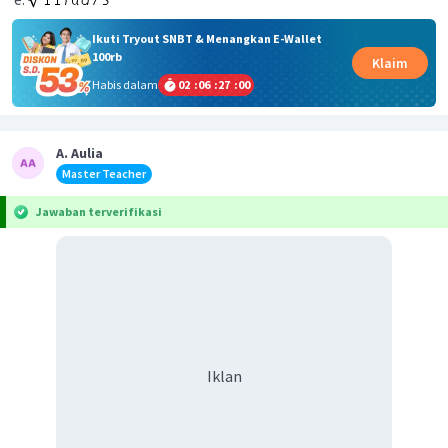
Ikuti Tryout SNBT & Menangkan E-Wallet
100rb
Klaim
Habis dalam
02
:
06
:
27
:
00
A. Aulia
Master Teacher
Jawaban terverifikasi
Iklan