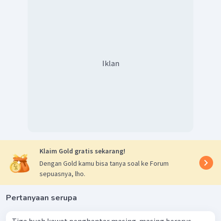
Iklan
Klaim Gold gratis sekarang!
Dengan Gold kamu bisa tanya soal ke Forum
sepuasnya, lho.
Pertanyaan serupa