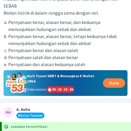
SEBAB
Medan listrik di dalam rongga sama dengan nol.
Pernyataan benar, alasan benar, dan keduanya
menunjukkan hubungan sebab dan akibat
Pernyataan benar, alasan benar, tetapi keduanya tidak
menunjukkan hubungan sebab dan akibat
Pernyataan benar dan alasan salah
Pernyataan salah dan alasan benar
Pernyataan dan alasan keduanya salah
Ikuti Tryout SNBT & Menangkan E-Wallet
100rb
Klaim
Habis dalam
00
:
18
:
18
:
36
A. Aulia
Master Teacher
Jawaban terverifikasi