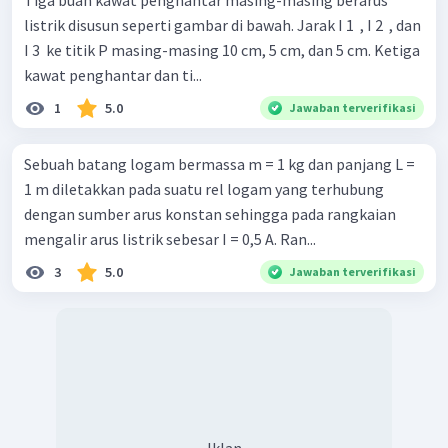
Tiga buah kawat penghantar masing-masing berarus
listrik disusun seperti gambar di bawah. Jarak I 1 ​ , I 2 ​ , dan
I 3 ​ ke titik P masing-masing 10 cm, 5 cm, dan 5 cm. Ketiga
kawat penghantar dan ti...
1
5.0
Jawaban terverifikasi
Sebuah batang logam bermassa m = 1 kg dan panjang L =
1 m diletakkan pada suatu rel logam yang terhubung
dengan sumber arus konstan sehingga pada rangkaian
mengalir arus listrik sebesar I = 0,5 A. Ran...
3
5.0
Jawaban terverifikasi