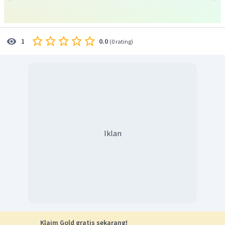
0.0
1
(
0 rating
)
Iklan
Klaim Gold gratis sekarang!