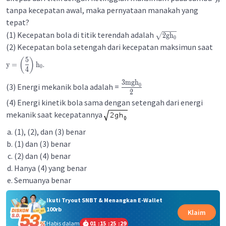
tanpa kecepatan awal, maka pernyataan manakah yang
tepat?
(1) Kecepatan bola di titik terendah adalah
2
gh
0
(2) Kecepatan bola setengah dari kecepatan maksimun saat
5
(
)
.
y
=
h
0
4
3
mgh
(3) Energi mekanik bola adalah =
0
2
(4) Energi kinetik bola sama dengan setengah dari energi
mekanik saat kecepatannya
(1), (2), dan (3) benar
(1) dan (3) benar
(2) dan (4) benar
Hanya (4) yang benar
Semuanya benar
Ikuti Tryout SNBT & Menangkan E-Wallet
100rb
Klaim
Habis dalam
01
:
15
:
25
:
29