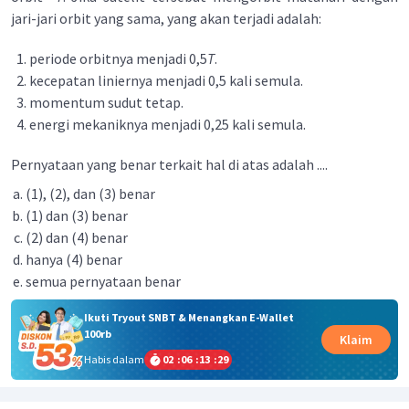
jari-jari orbit yang sama, yang akan terjadi adalah:
periode orbitnya menjadi 0,5
T
.
kecepatan liniernya menjadi 0,5 kali semula.
momentum sudut tetap.
energi mekaniknya menjadi 0,25 kali semula.
Pernyataan yang benar terkait hal di atas adalah ....
(1), (2), dan (3) benar
(1) dan (3) benar
(2) dan (4) benar
hanya (4) benar
semua pernyataan benar
Ikuti Tryout SNBT & Menangkan E-Wallet
100rb
Klaim
Habis dalam
02
:
06
:
13
:
29