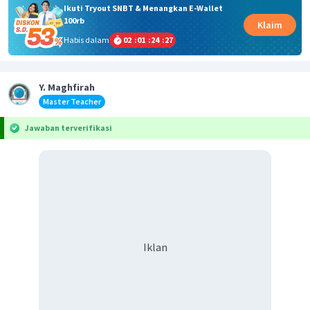
Ikuti Tryout SNBT & Menangkan E-Wallet
100rb
Klaim
Habis dalam
02
:
01
:
24
:
27
Y. Maghfirah
Master Teacher
Jawaban terverifikasi
Iklan