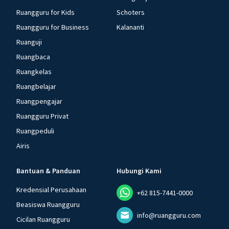
Ruangguru for Kids
Schoters
Ruangguru for Business
Kalananti
Ruanguji
Ruangbaca
Ruangkelas
Ruangbelajar
Ruangpengajar
Ruangguru Privat
Ruangpeduli
Airis
Bantuan & Panduan
Hubungi Kami
Kredensial Perusahaan
+62 815-7441-0000
Beasiswa Ruangguru
info@ruangguru.com
Cicilan Ruangguru