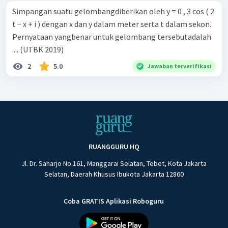
Simpangan suatu gelombangdiberikan oleh y = 0 , 3 cos ( 2
t − x + i ) dengan x dan y dalam meter serta t dalam sekon.
Pernyataan yangbenar untuk gelombang tersebutadalah
.... (UTBK 2019)
2
5.0
Jawaban terverifikasi
RUANGGURU HQ
Jl. Dr. Saharjo No.161, Manggarai Selatan, Tebet, Kota Jakarta
Selatan, Daerah Khusus Ibukota Jakarta 12860
Coba GRATIS Aplikasi Roboguru