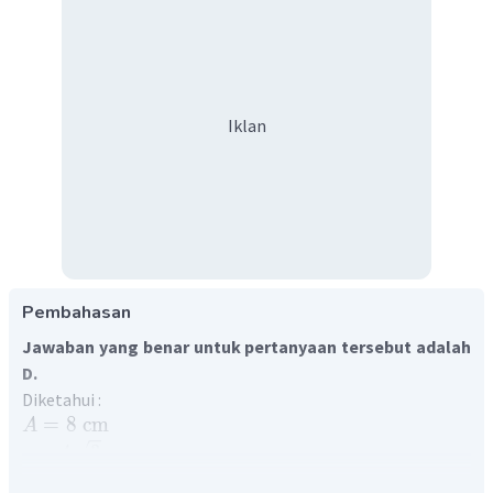
Iklan
Pembahasan
Jawaban yang benar untuk pertanyaan tersebut adalah
D.
Diketahui :
=
8
cm
A
=
4
3
cm
y
Ditanya :
φ