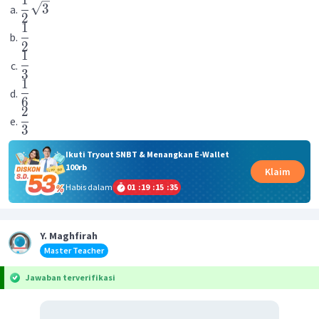
3
2
1
2
1
3
1
6
2
3
Ikuti Tryout SNBT & Menangkan E-Wallet
100rb
Klaim
Habis dalam
01
:
19
:
15
:
35
Y. Maghfirah
Master Teacher
Jawaban terverifikasi