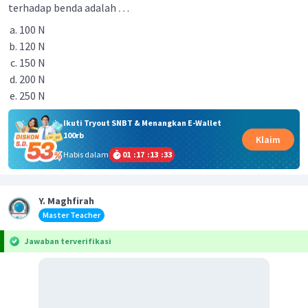
terhadap benda adalah
…
100 N
120 N
150 N
200 N
250 N
Ikuti Tryout SNBT & Menangkan E-Wallet
100rb
Klaim
Habis dalam
01
:
17
:
13
:
33
Y. Maghfirah
Master Teacher
Jawaban terverifikasi