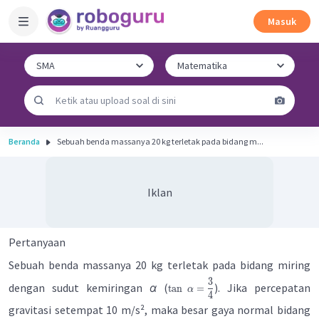
Masuk
Beranda
Sebuah benda massanya 20 kg terletak pada bidang m...
Iklan
Pertanyaan
Sebuah benda massanya 20 kg terletak pada bidang miring
3
dengan sudut kemiringan
α
(
). Jika percepatan
tan
=
α
4
gravitasi setempat 10 m/s², maka besar gaya normal bidang