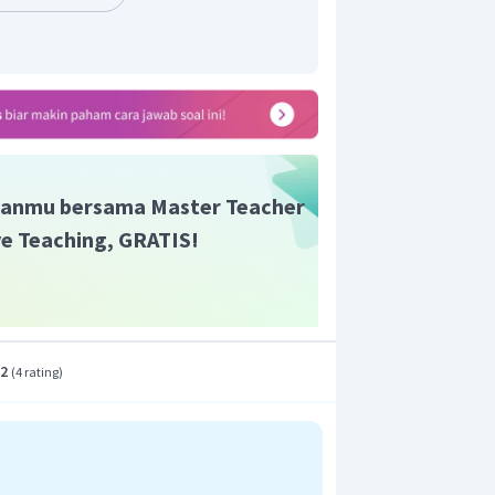
ngannya adalah 6 cm tegak. Jawaban
anmu bersama Master Teacher
ive Teaching, GRATIS!
.2
(
4 rating
)