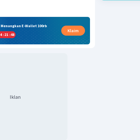
& Menangkan E-Wallet 100rb
Klaim
4
:
21
:
47
Iklan