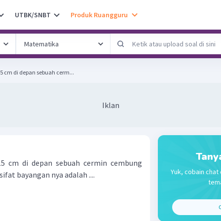
UTBK/SNBT
Produk Ruangguru
5 cm di depan sebuah cerm...
Iklan
Tany
15 cm di depan sebuah cermin cembung
Yuk, cobain chat 
 sifat bayangan nya adalah ....
tema
C