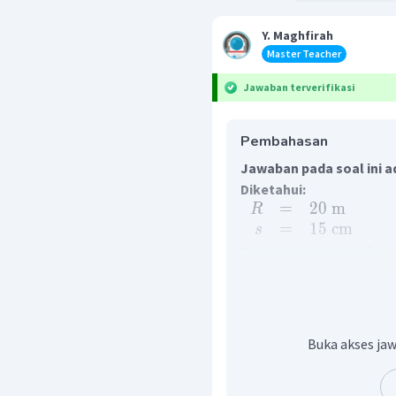
Y. Maghfirah
Master Teacher
Jawaban terverifikasi
Pembahasan
Jawaban pada soal ini a
Diketahui:
=
20
m
R
=
15
cm
s
Ditanya:
Jarak dan sifat 
Penyelesaian:
Cermin cembung adalah
dan bersifat divergen
terletak di antara
fokus 
Buka akses jaw
adalah bayangan
Maya, t
20
R
=
=
=
f
2
2
1
1
1