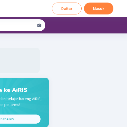
Daftar
Masuk
a ke AiRIS
dan belajar bareng AiRIS,
n pintarmu!
hat AiRIS