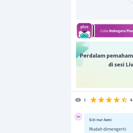
=
+
′
−
f
s
s
1
1
1
=
+
′
−
10
15
s
1
5
=
−
′
30
s
′
=
−
6
cm
s
Oleh karena itu, baya
yang tepat adalah C.
Perdalam pemaham
di sesi L
4
1
Siti nur Aeni
Mudah dimengerti