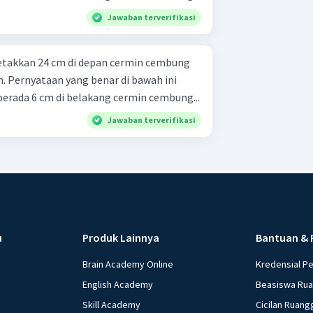
Jawaban terverifikasi
letakkan 24 cm di depan cermin cembung
m. Pernyataan yang benar di bawah ini
benda berada 6 cm di belakang cermin cembung...
Jawaban terverifikasi
u
Produk Lainnya
Bantuan & 
Brain Academy Online
Kredensial P
English Academy
Beasiswa Ru
Skill Academy
Cicilan Ruang