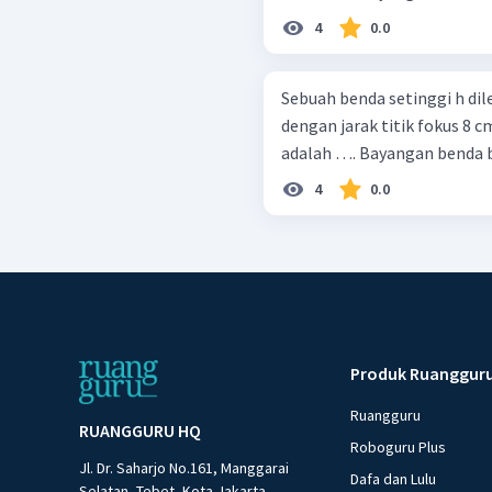
4
0.0
Sebuah benda setinggi h di
dengan jarak titik fokus 8 c
adalah …. Bayangan 
4
0.0
Produk Ruanggur
Ruangguru
RUANGGURU HQ
Roboguru Plus
Jl. Dr. Saharjo No.161, Manggarai
Dafa dan Lulu
Selatan, Tebet, Kota Jakarta