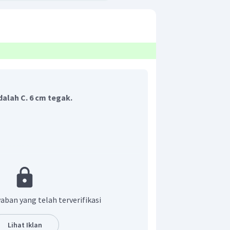
dalah C. 6 cm tegak.
bayangan
 cermin yang permukaannya cembung
 (menyebarkan sinar). Karena benda
dan jari jari
, bayangan yang terbentuk
aban yang telah terverifikasi
egak dan diperkecil
maka :
10
cm
Lihat Iklan