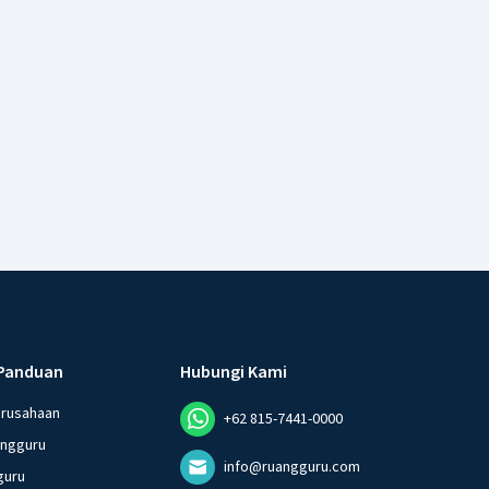
Panduan
Hubungi Kami
erusahaan
+62 815-7441-0000
angguru
info@ruangguru.com
guru