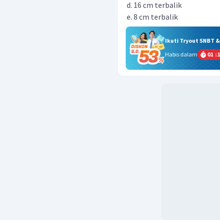
16 cm terbalik
8 cm terbalik
Ikuti Tryout SNBT 
Habis dalam
01
:
1