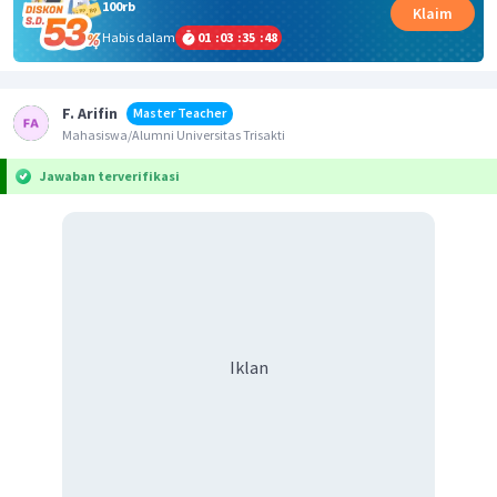
100rb
Klaim
Habis dalam
01
:
03
:
35
:
48
F. Arifin
Master Teacher
Mahasiswa/Alumni Universitas Trisakti
Jawaban terverifikasi
Iklan