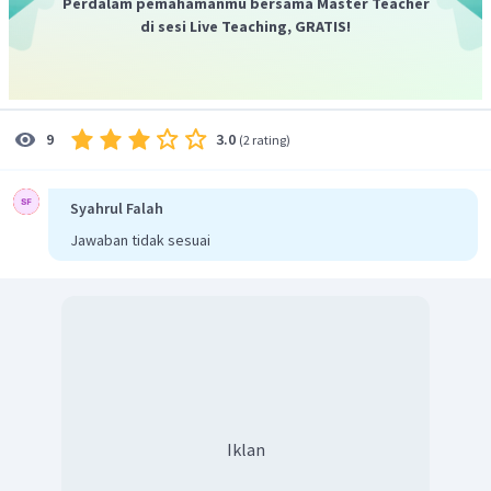
Perdalam pemahamanmu bersama Master Teacher
di sesi Live Teaching, GRATIS!
Dengan demikian tinggi maksimum yang dapat dicapai
adalah 5 m
3.0
9
(
2 rating
)
Syahrul Falah
Jawaban tidak sesuai
Iklan