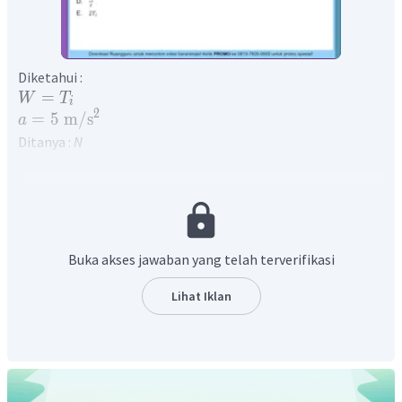
Diketahui :
=
W
T
i
2
=
5
m
/
s
a
Ditanya :
N
Angka yang terbaca pada neraca pegas adalah berat semu
benda atau biasa disebut gaya normal. Saat lift bergerak ke
bawah berat semu ini dapat dihitung menggunakan
persaman berikut
Σ
=
F
ma
Buka akses jawaban yang telah terverifikasi
−
=
w
N
ma
w
−
=
w
N
a
Lihat Iklan
g
T
−
=
T
N
a
i
i
g
T
=
−
N
T
a
i
i
g
T
=
−
×
5
N
T
i
i
10
T
=
N
i
2