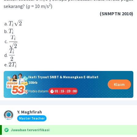
2
sekarang? (
g
= 10 m/s
)
(SNMPTN 2010)
2
T
i
T
i
T
i
2
T
i
2
2
T
i
Ikuti Tryout SNBT & Menangkan E-Wallet
100rb
Klaim
Habis dalam
01
:
15
:
23
:
00
Y. Maghfirah
Master Teacher
Jawaban terverifikasi