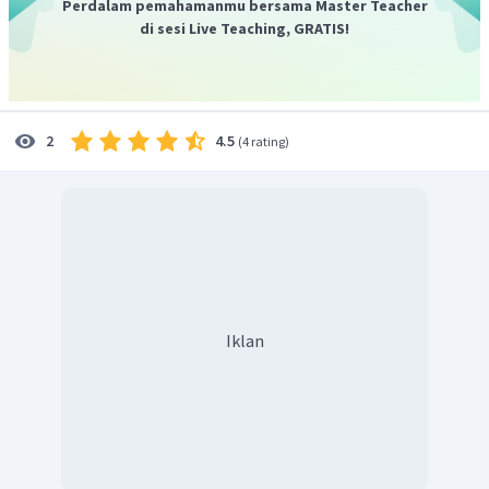
Jadi, jawaban yang tepat adalah D.
Perdalam pemahamanmu bersama Master Teacher
di sesi Live Teaching, GRATIS!
4.5
2
(
4 rating
)
Iklan