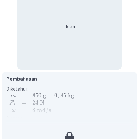
Iklan
Pembahasan
Diketahui:
=
850
g
=
0
,
85
kg
m
=
24
N
F
s
=
8
rad
/
s
ω
Ditanya:
...
?
F
s
Penyelesaian: