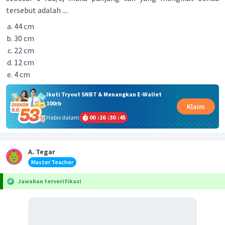
tersebut adalah ....
44 cm
30 cm
22 cm
12 cm
4 cm
Ikuti Tryout SNBT & Menangkan E-Wallet
100rb
Klaim
Habis dalam
00
:
16
:
30
:
45
A. Tegar
Master Teacher
Jawaban terverifikasi