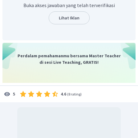
Perhatikan gambar dibawah untuk gaya apa saja yang
Buka akses jawaban yang telah terverifikasi
bekerja.
Lihat Iklan
Perdalam pemahamanmu bersama Master Teacher
di sesi Live Teaching, GRATIS!
4.6
5
(
8 rating
)
Gunakan persamaan gaya sentripetal untuk menentukan
besar gaya normal. Jika gaya yang bekerja menuju pusat