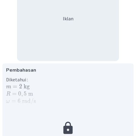
Iklan
Pembahasan
Diketahui :
=
2
kg
m
=
0
,
5
m
R
=
6
rad
/
s
ω
Ditanya :
=
?
T
a
t
a
s
=
?
T
ba
w
ah
Pembahasan :