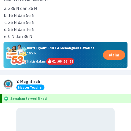
336 N dan 36 N
16 N dan 56 N
36 N dan 56 N
56 N dan 16 N
0 N dan 36 N
Ikuti Tryout SNBT & Menangkan E-Wallet
100rb
Klaim
Habis dalam
01
:
06
:
55
:
11
Y. Maghfirah
Master Teacher
Jawaban terverifikasi