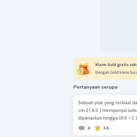
Klaim Gold gratis sek
Dengan Gold kamu bisa
Pertanyaan serupa
Sebuah plat yang terbuat d
cm 2 ( A 0 ​ ) mempunyai suhu 
dipanaskan hingga 10 0 ∘ C ( 
4
3.6