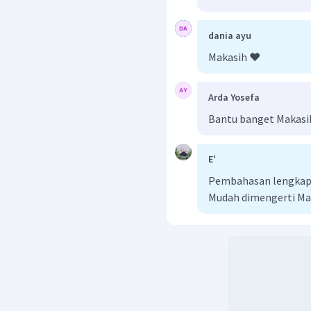
dania ayu
Makasih ❤️
Arda Yosefa
Bantu banget Makasi
E'
Pembahasan lengkap b
Mudah dimengerti Ma