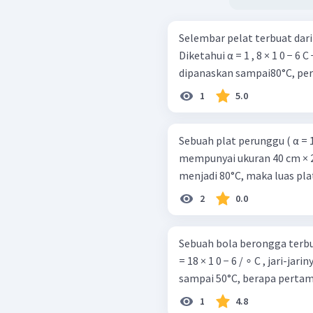
Selembar pelat terbuat dari
Diketahui α = 1 , 8 × 1 0 − 6 
dipanaskan sampai80°C, per
1
5.0
Sebuah plat perunggu ( α = 1 ,
mempunyai ukuran 40 cm × 2
menjadi 80°C, maka luas pl
2
0.0
Sebuah bola berongga terbu
= 18 × 1 0 − 6 / ∘ C , jari-ja
sampai 50°C, berapa perta
1
4.8