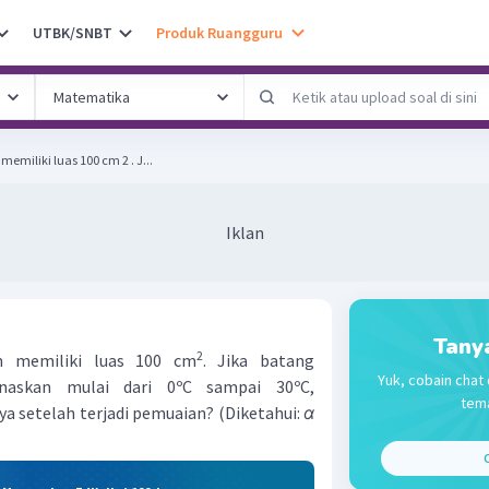
UTBK/SNBT
Produk Ruangguru
miliki luas 100 cm 2 . J...
Iklan
Tany
2
m memiliki luas 100 cm
. Jika batang
Yuk, cobain chat 
anaskan mulai dari 0ºC sampai 30ºC,
tema
a setelah terjadi pemuaian? (Diketahui:
α
C