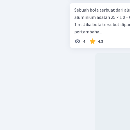
Sebuah bola terbuat dari a
aluminium adalah 25 × 1 0 − 6
1 m. Jika bola tersebut dip
pertambaha...
4
4.3