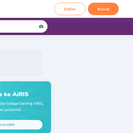
Daftar
Masuk
a ke AiRIS
dan belajar bareng AiRIS,
n pintarmu!
hat AiRIS