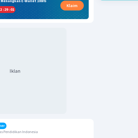
& Menangkan E-Wallet 100rb
Klaim
2
:
29
:
00
Iklan
her
s Pendidikan Indonesia