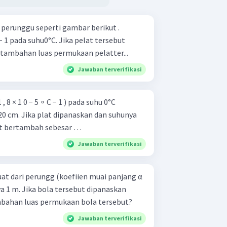
 perunggu seperti gambar berikut .
C − 1 pada suhu0°C. Jika pelat tersebut
tambahan luas permukaan pelatter...
Jawaban terverifikasi
 8 × 1 0 − 5 ∘ C − 1 ) pada suhu 0°C
0 cm. Jika plat dipanaskan dan suhunya
at bertambah sebesar …
Jawaban terverifikasi
at dari perungg (koefiien muai panjang α
rinya 1 m. Jika bola tersebut dipanaskan
mbahan luas permukaan bola tersebut?
Jawaban terverifikasi