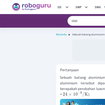
SD
SMP
SMA
Beranda
Sebuah batang aluminium me
Pertanyaan
Sebuah batang aluminiu
aluminium tersebut dip
berapakah perubahan luasny
−
6
24
×
1
0
/
K
=
).