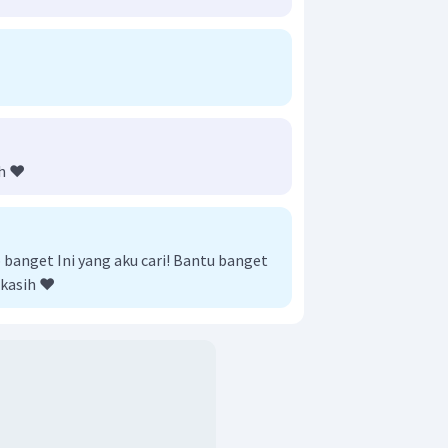
h ❤️
anget Ini yang aku cari! Bantu banget
kasih ❤️