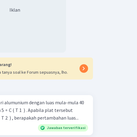
Iklan
arang!
 tanya soal ke Forum sepuasnya, lho.
ari alumunium dengan luas mula-mula 40
5 ∘ C ( T 1 ​ ) . Apabila plat tersebut
T 2 ​ ) , berapakah pertambahan luas...
Jawaban terverifikasi