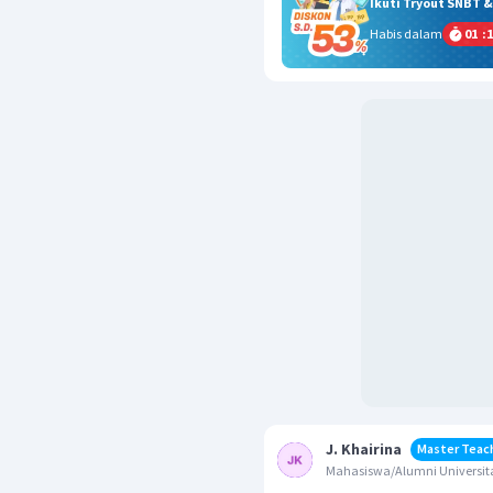
Ikuti Tryout SNBT 
Habis dalam
01
:
1
J. Khairina
Master Teac
Mahasiswa/Alumni Universita