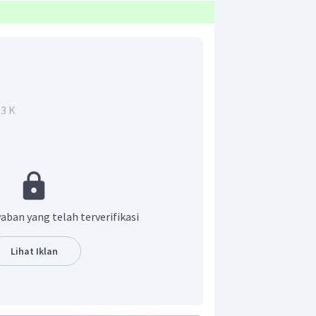
03 K
cari dari persaman berikut :
=
2
mana
sehingga
β
α
aban yang telah terverifikasi
2
m
)
Lihat Iklan
g (/ºC)
ºC)