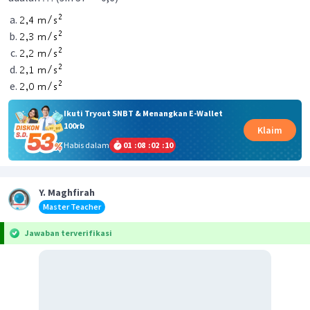
Ikuti Tryout SNBT & Menangkan E-Wallet
100rb
Klaim
Habis dalam
01
:
08
:
02
:
10
Y. Maghfirah
Master Teacher
Jawaban terverifikasi