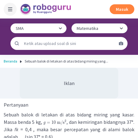
Masuk
Beranda
Sebuah balok di letakan di atas bidang miring yang...
Iklan
Pertanyaan
Sebuah balok di letakan di atas bidang miring yang kasar.
Massa benda 5 kg,
, dan kemiringan bidangnya 37°.
2
=
10
m
/
s
g
Jika
fk
= 0,4 , maka besar percepatan yang di alami balok
adalah
(sin 37° = 0,6)
…