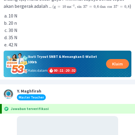
akan bergerak adalah ...
)
−
2
∘
∘
(
g
=
10
ms
,
sin
3
7
=
0
,
6
dan
cos
3
7
=
0
,
8
10 N
20 n
30 N
35 N
42 N
Ikuti Tryout SNBT & Menangkan E-Wallet
100rb
Klaim
Habis dalam
00
:
11
:
20
:
31
Y. Maghfirah
Master Teacher
Jawaban terverifikasi