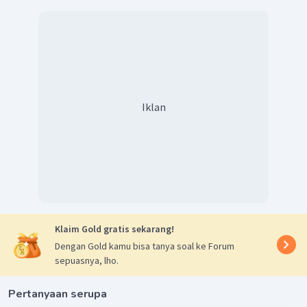
Iklan
Klaim Gold gratis sekarang!
Dengan Gold kamu bisa tanya soal ke Forum
sepuasnya, lho.
Pertanyaan serupa