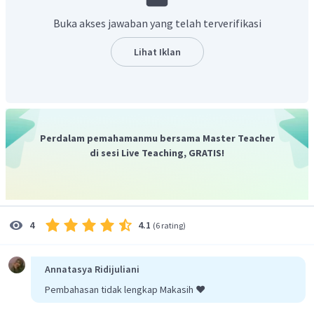
Buka akses jawaban yang telah terverifikasi
Lihat Iklan
Perdalam pemahamanmu bersama Master Teacher
di sesi Live Teaching, GRATIS!
4.1
4
(
6 rating
)
Annatasya Ridijuliani
Pembahasan tidak lengkap Makasih ❤️