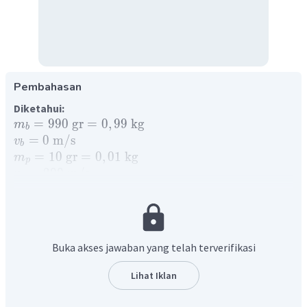
Pembahasan
Diketahui:
=
990
gr
=
0
,
99
kg
m
b
=
0
m
/
s
v
b
=
10
gr
=
0
,
01
kg
m
p
=
200
m
/
s
v
p
Ditanyakan:
=
...
?
h
Jawaban:
Momentum didefinisikan sebagai ukuran kesukaran untuk
Buka akses jawaban yang telah terverifikasi
menghentikan gerakan suatu benda. Pada pembahasan
momentum dikenal hukum kekekalan momentum yaitu
Lihat Iklan
momentum sesaat sebelum tumbukan sama dengan
momentum sesaat setelah tumbukan, asalkan tidak ada