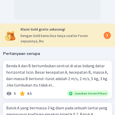
menempuh simpangan maksimum kemudian diam
sehingga energi mekanik sama dengan energi potensial.
′
=
EM
E
M
′
′
+
=
+
EP
E
K
E
P
E
K
1
2
0
+
=
+
0
m
v
m
g
h
2
Klaim Gold gratis sekarang!
1
2
=
m
v
m
g
h
2
1
Dengan Gold kamu bisa tanya soal ke Forum
2
=
v
g
h
2
sepuasnya, lho.
2
=
2
v
g
h
2
2
=
2
×
10
×
h
Pertanyaan serupa
4
=
20
h
4
=
h
20
Benda A dan B bertumbukan sentral di atas bidang datar
=
0
,
2
h
horizontal licin. Besar kecepatan A, kecepatan B, massa A,
Dengan demikian, tinggi yang ditempuh ayunan balistik
dan massa B berturut-turut adalah 2 m/s, 2 m/s, 5 kg, 3 kg.
tersebut dari titik seimbangnya adalah 0,2 m.
Jika tumbukan itu tidak el...
5
4.5
Jawaban terverifikasi
Balok A yang bermassa 3 kg diam pada sebuah lantai yang
mempunyai koefisien gesekan kinetik 0,2. Balok A