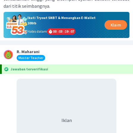
dari titik seimbangnya.
Ikuti Tryout SNBT & Menangkan E-Wallet
100rb
Klaim
Habis dalam
00
:
03
:
19
:
06
R. Maharani
Master Teacher
Jawaban terverifikasi
Iklan