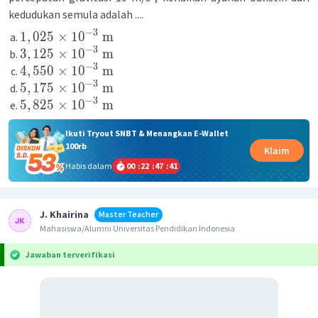
kedudukan semula adalah ....
−
3
1
,
025
×
1
0
m
−
3
3
,
125
×
1
0
m
−
3
4
,
550
×
1
0
m
−
3
5
,
175
×
1
0
m
−
3
5
,
825
×
1
0
m
Ikuti Tryout SNBT & Menangkan E-Wallet
100rb
Klaim
Habis dalam
00
:
22
:
47
:
41
J. Khairina
Master Teacher
Mahasiswa/Alumni Universitas Pendidikan Indonesia
Jawaban terverifikasi