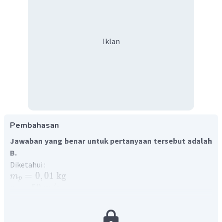
Iklan
Pembahasan
Jawaban yang benar untuk pertanyaan tersebut adalah
B.
Diketahui :
=
0
,
01
kg
m
p
=
50
m
/
s
v
p
=
1990
gram
=
1
,
99
kg
m
b
2
=
10
m
/
s
g