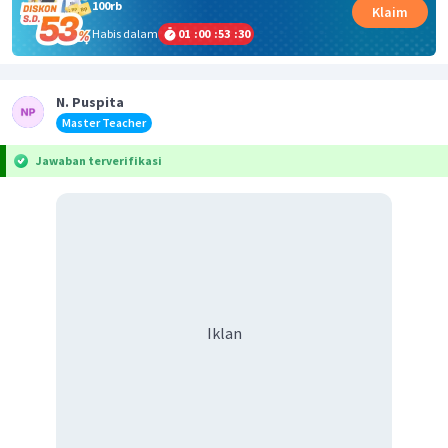
100rb
Klaim
Habis dalam
01
:
00
:
53
:
30
N. Puspita
Master Teacher
Jawaban terverifikasi
Iklan