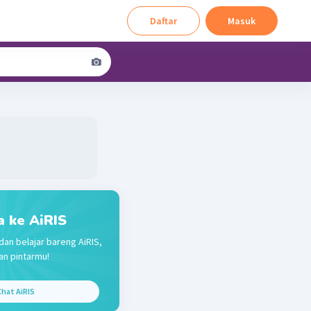
Daftar
Masuk
a ke AiRIS
dan belajar bareng AiRIS,
n pintarmu!
hat AiRIS