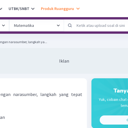
UTBK/SNBT
Produk Ruangguru
gan narasumber, langkah ya...
Iklan
Tany
ngan narasumber, langkah yang tepat
Yuk, cobain chat 
tema
aan
C