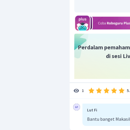
Menyempurnakan pern
Melaksanakan wawanc
Setelah menetapk
berwawancara langkah ya
Dengan demikian, jawab
Perdalam pemaham
di sesi L
5
1
Lut Fi
Bantu banget Makasi