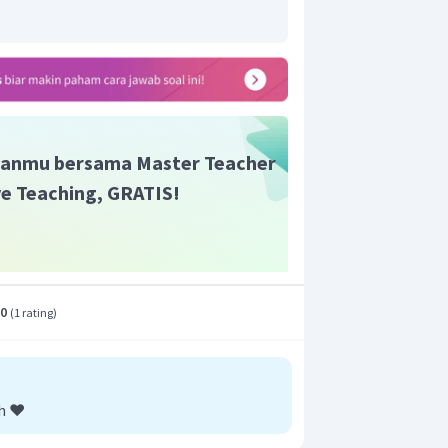
yataan untuk menutup wawancara
ara
an narasumber dan sebelum
ng tepat adalah menyusun pertanyaan.
an yang tepat adalah B
.
anmu bersama Master Teacher
ive Teaching, GRATIS!
.0
(
1 rating
)
h ❤️