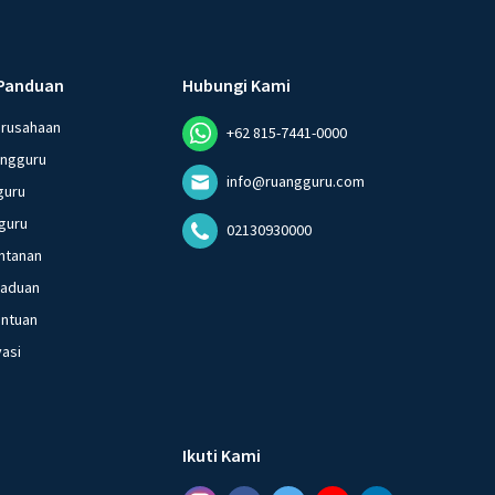
Panduan
Hubungi Kami
erusahaan
+62 815-7441-0000
angguru
info@ruangguru.com
guru
guru
02130930000
ntanan
gaduan
entuan
vasi
Ikuti Kami