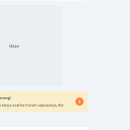
Iklan
arang!
 tanya soal ke Forum sepuasnya, lho.