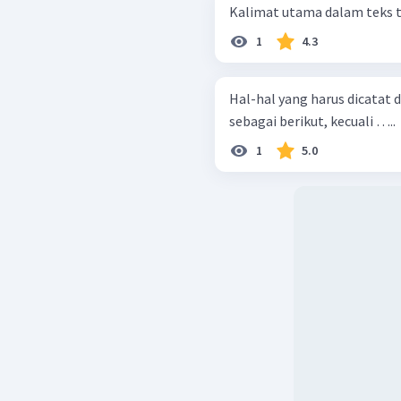
Kalimat utama dalam teks t
1
4.3
Hal-hal yang harus dicatat
sebagai berikut, kecuali …..
1
5.0