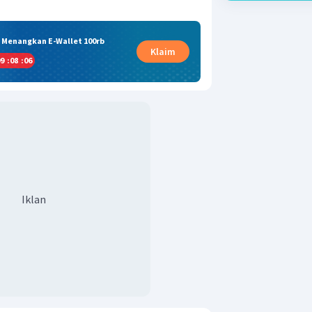
& Menangkan E-Wallet 100rb
Klaim
9
:
08
:
06
Iklan