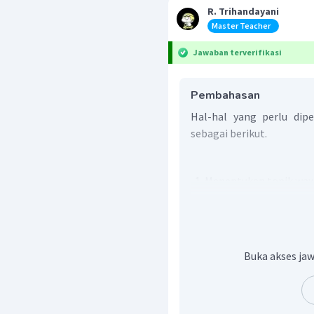
R. Trihandayani
Master Teacher
Jawaban terverifikasi
Pembahasan
Hal-hal yang perlu dip
sebagai berikut.
Menentukan topik wa
Menetapkan narasumb
Menulis daftar pertan
Merencanakan kegiat
Mengidentifikasi pern
Buka akses jaw
pendahuluan wawanca
Membuat janji dengan
kegiatan wawancara