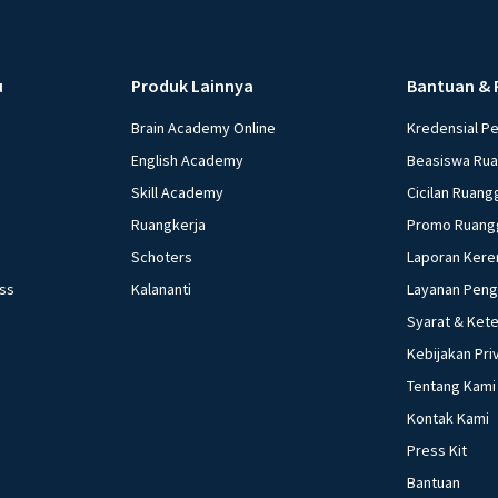
u
Produk Lainnya
Bantuan & 
Brain Academy Online
Kredensial P
English Academy
Beasiswa Ru
Skill Academy
Cicilan Ruang
Ruangkerja
Promo Ruang
Schoters
Laporan Kere
ess
Kalananti
Layanan Pen
Syarat & Ket
Kebijakan Pri
Tentang Kami
Kontak Kami
Press Kit
Bantuan