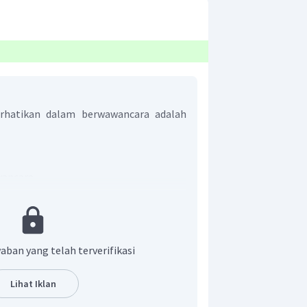
erhatikan dalam berwawancara adalah
wancara
er
yaan
an wawancara
yataan yang tepat untuk
aban yang telah terverifikasi
ra
 narasumber dan mengawali
Lihat Iklan