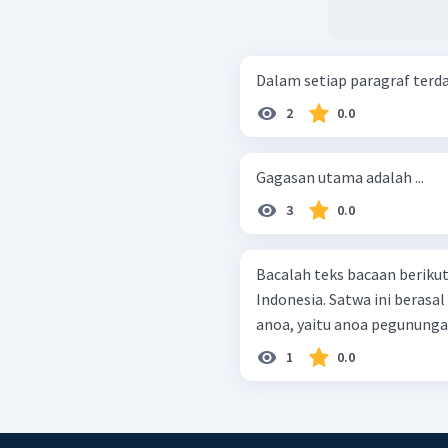
Dalam setiap paragraf terdapa
2
0.0
Gagasan utama adalah ...
3
0.0
Bacalah teks bacaan berikut! Anoa merupakan hewan khas he
Indonesia. Satwa ini berasal
anoa, yaitu anoa pegunungan 
1
0.0