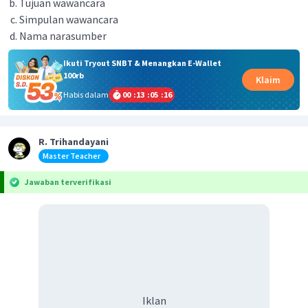
Tujuan wawancara
Simpulan wawancara
Nama narasumber
Ikuti Tryout SNBT & Menangkan E-Wallet
100rb
Klaim
Habis dalam
00
:
13
:
05
:
15
R. Trihandayani
Master Teacher
Jawaban terverifikasi
Iklan