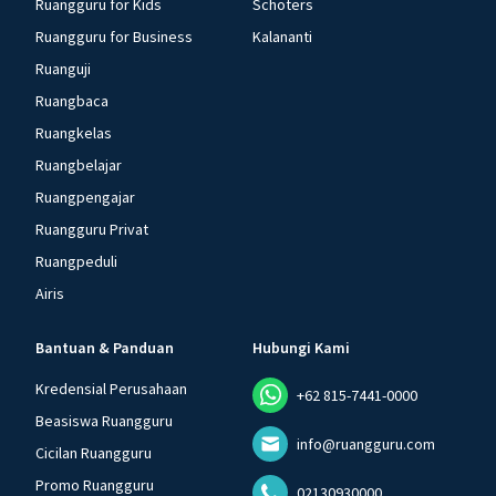
Ruangguru for Kids
Schoters
Ruangguru for Business
Kalananti
Ruanguji
Ruangbaca
Ruangkelas
Ruangbelajar
Ruangpengajar
Ruangguru Privat
Ruangpeduli
Airis
Bantuan & Panduan
Hubungi Kami
Kredensial Perusahaan
+62 815-7441-0000
Beasiswa Ruangguru
info@ruangguru.com
Cicilan Ruangguru
Promo Ruangguru
02130930000