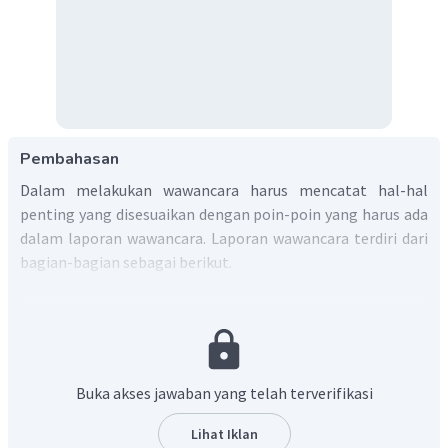
Pembahasan
Dalam melakukan wawancara harus mencatat hal-hal
penting yang disesuaikan dengan poin-poin yang harus ada
dalam laporan wawancara. Laporan wawancara terdiri dari
bagian-bagian sebagai berikut.
Tema atau topik wawancara.
Tujuan atau maksud dari wawancara.
Identitas narasumber.
Buka akses jawaban yang telah terverifikasi
Ringkasan isi wawancara.
Lihat Iklan
Dengan demikian, jawaban yang tepat adalah A
.