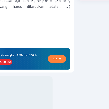
 sebesar 5,5 dan
,
K
NH
OH
=
1
,
8
×
1
0
b
4
ng harus dilarutkan adalah ....(
& Menangkan E-Wallet 100rb
Klaim
5
:
38
:
55