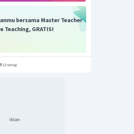
anmu bersama Master Teacher
ive Teaching, GRATIS!
 ke persamaan awal maka,
.5
(
2 rating
)
ng tepat adalah A
Iklan