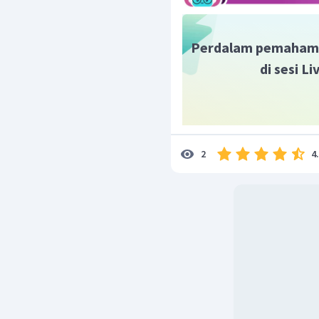
Perdalam pemaham
di sesi L
Dengan mensubstitusikan
4
2
Jadi, jawaban yang pali