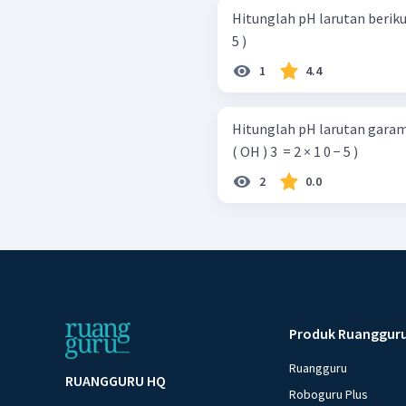
Hitunglah pH larutan berikut : NH 4 ​ Cl 0 , 1 M ( K b ​ NH 4 ​ OH = 1 
5 )
1
4.4
Hitunglah pH larutan garam di bawah ini! Al 2 ​ ( SO 4
( OH ) 3 ​ = 2 × 1 0 − 5 )
2
0.0
Produk Ruanggur
Ruangguru
RUANGGURU HQ
Roboguru Plus