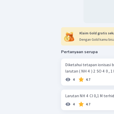
Klaim Gold gratis sek
Dengan Gold kamu bisa
Pertanyaan serupa
Diketahui tetapan ionisasi basa
larutan ( NH 4 ​ ) 2 ​ SO 4 ​ 0 , 1
4
4.7
Larutan NH 4 ​ Cl 0,1 M terhi
4
4.7