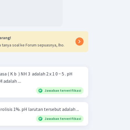
arang!
 tanya soal ke Forum sepuasnya, lho.
 ( K b ​ ) NH 3 ​ adalah 2 x 1 0 − 5 . pH
 M adalah ....
Jawaban terverifikasi
drolisis 1%. pH larutan tersebut adalah ...
Jawaban terverifikasi