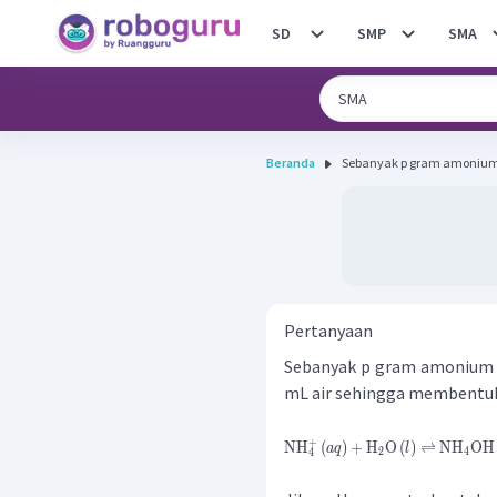
SD
SMP
SMA
Beranda
Sebanyak p gram amonium sulfa
Pertanyaan
Sebanyak p gram amonium 
mL air sehingga membentuk
+
NH
(
)
+
H
O
(
)
⇌
NH
OH
a
q
l
2
4
4