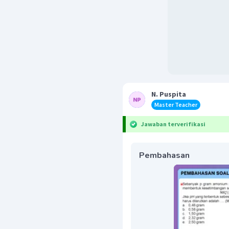
N. Puspita
Master Teacher
Jawaban terverifikasi
Pembahasan