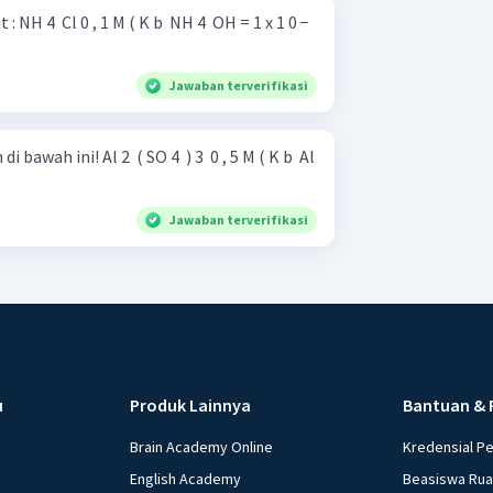
x 1 0 −
Jawaban terverifikasi
 ​ ) 3 ​ 0 , 5 M ( K b ​ Al
Jawaban terverifikasi
u
Produk Lainnya
Bantuan & 
Brain Academy Online
Kredensial P
English Academy
Beasiswa Ru