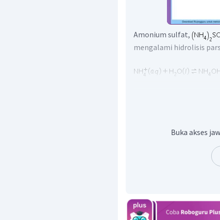
Amonium sulfat,
mengalami hidrolisis pars
Dikarenakan dalam reaks
menyelesaikan soal ini d
Buka akses jaw
Dimana diketahui: