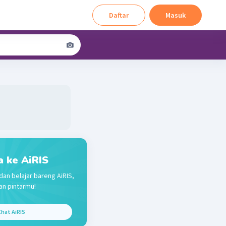
Daftar
Masuk
a ke AiRIS
dan belajar bareng AiRIS,
n pintarmu!
hat AiRIS