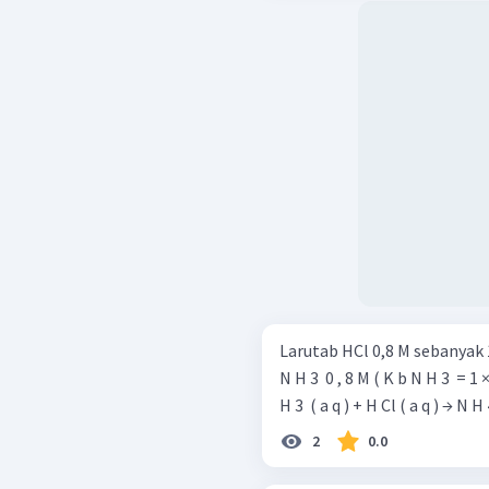
Larutab HCl 0,8 M sebanyak
N H 3 ​ 0 , 8 M ( K b N H 3 ​ = 1
H 3 ​ ( a q ) + H Cl ( a q ) → N H 4 
2
0.0