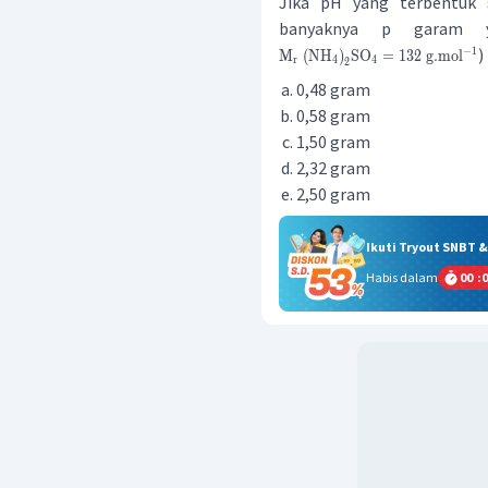
Jika pH yang terbentuk
banyaknya p garam ya
)
−
1
M
(
NH
)
SO
=
132
g
.
mol
r
4
4
2
0,48 gram
0,58 gram
1,50 gram
2,32 gram
2,50 gram
Ikuti Tryout SNBT 
Habis dalam
00
:
0