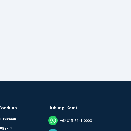
Panduan
Hubungi Kami
erusahaan
+62 815-7441-0000
angguru