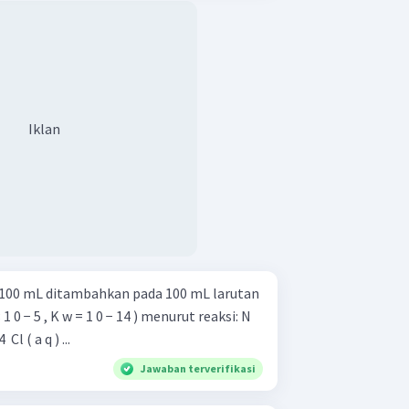
Iklan
 100 mL ditambahkan pada 100 mL larutan
 × 1 0 − 5 , K w = 1 0 − 14 ) menurut reaksi: N
​ Cl ( a q ) ...
Jawaban terverifikasi