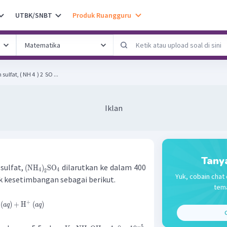
UTBK/SNBT
Produk Ruangguru
t, ( NH 4 ​ ) 2 ​ SO ...
Iklan
Tany
sulfat,
dilarutkan ke dalam 400
(
NH
)
SO
4
4
2
Yuk, cobain chat 
 kesetimbangan sebagai berikut.
tema
+
(
)
+
H
(
)
a
q
a
q
C
−
5