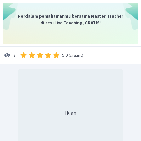
Jadi volume gas metana yang harus direaksikan adalah
12,5 L.
Perdalam pemahamanmu bersama Master Teacher
di sesi Live Teaching, GRATIS!
5.0
3
(
2 rating
)
Iklan