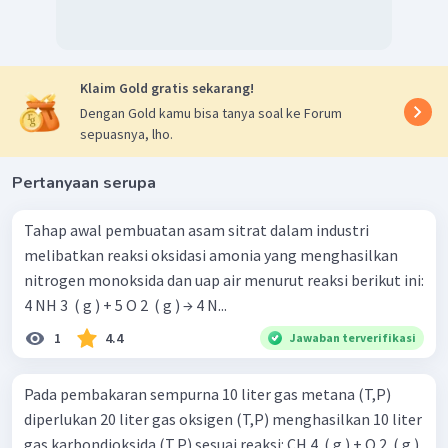
Klaim Gold gratis sekarang!
Dengan Gold kamu bisa tanya soal ke Forum
sepuasnya, lho.
Pertanyaan serupa
Tahap awal pembuatan asam sitrat dalam industri
melibatkan reaksi oksidasi amonia yang menghasilkan
nitrogen monoksida dan uap air menurut reaksi berikut ini:
4 NH 3 ​ ( g ) + 5 O 2 ​ ( g ) → 4 N...
1
4.4
Jawaban terverifikasi
Pada pembakaran sempurna 10 liter gas metana (T,P)
diperlukan 20 liter gas oksigen (T,P) menghasilkan 10 liter
gas karbondioksida (T,P) sesuai reaksi: CH 4 ​ ( g ) + O 2 ​ ( g )