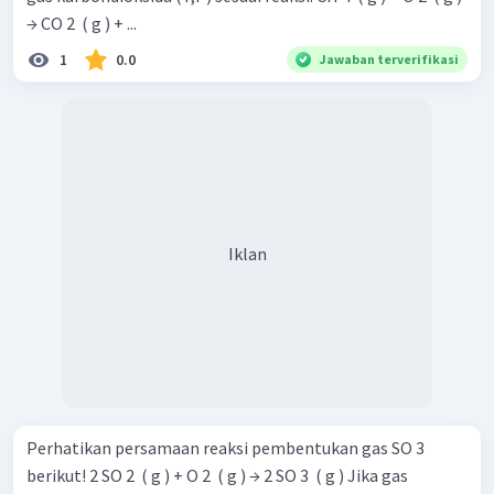
→ CO 2 ​ ( g ) + ...
1
0.0
Jawaban terverifikasi
Iklan
Perhatikan persamaan reaksi pembentukan gas SO 3 ​
berikut! 2 SO 2 ​ ( g ) + O 2 ​ ( g ) → 2 SO 3 ​ ( g ) Jika gas