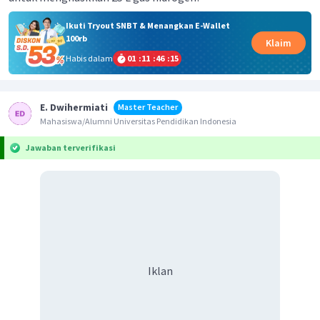
Ikuti Tryout SNBT & Menangkan E-Wallet
100rb
Klaim
Habis dalam
01
:
11
:
46
:
15
E. Dwihermiati
Master Teacher
Mahasiswa/Alumni Universitas Pendidikan Indonesia
Jawaban terverifikasi
Iklan