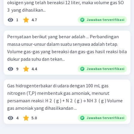
oksigen yang telah bereaksi 12 liter, maka volume gas SO
3 ​ yang dihasilkan...
1
4.7
Jawaban terverifikasi
Pernyataan berikut yang benar adalah ... Perbandingan
massa unsur-unsur dalam suatu senyawa adalah tetap.
Volume gas-gas yang bereaksi dan gas-gas hasil reaksi bila
diukur pada suhu dan tekan...
9
4.4
Jawaban terverifikasi
Gas hidrogenterbakar di udara dengan 100 mL gas
nitrogen (T,P) membentuk gas amoniak, menurut
persamaan reaksi: H 2 ​ ( g ) + N 2 ​ ( g ) → NH 3 ​ ( g ) Volume
gas amoniak yang dihasilkandan ...
4
5.0
Jawaban terverifikasi