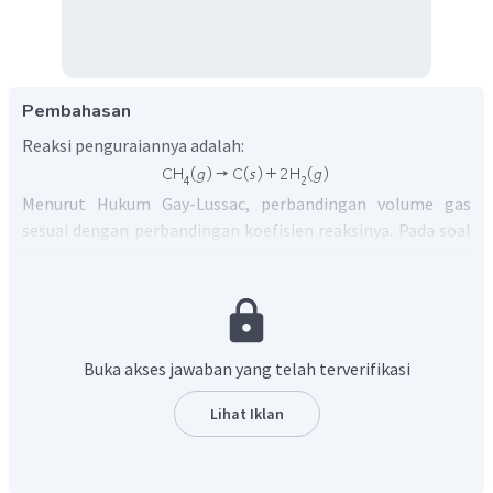
Pembahasan
Reaksi penguraiannya adalah:
Menurut Hukum Gay-Lussac, perbandingan volume gas
sesuai dengan perbandingan koefisien reaksinya. Pada soal
didapatkan bahwa 7,5 L penguraian gas metana
menghasilkan 15 L gas hidrogen, hal ini sesuai dengan
perbandingan koefisiennya yaitu 1:2, maka:
Buka akses jawaban yang telah terverifikasi
Lihat Iklan