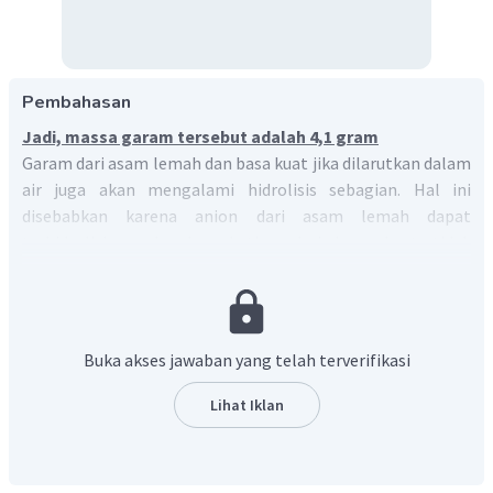
Pembahasan
Jadi, massa garam tersebut adalah 4,1 gram
Garam dari asam lemah dan basa kuat jika dilarutkan dalam
air juga akan mengalami hidrolisis sebagian. Hal ini
disebabkan karena anion dari asam lemah dapat
terhidrolisis, sedangkan kation dari basa kuat tidak
mengalami hidtrolisis.
CH
COONa
Garam
adalah garam yang terbentuk dari
3
CH
COOH
NaOH
asam lemah
dan basa kuat
. Sehingga
3
anoin dari garam tersebut yang akan terhidrolisis.
Buka akses jawaban yang telah terverifikasi
Reaksi ionisasi :
Lihat Iklan
−
+
CH
COONa
→
CH
COO
+
Na
3
3
Reaksi hidrolisis :