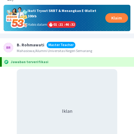
Ikuti Tryout SNBT & Menangkan E-Wallet
100rb
Klaim
Habis dalam
01
:
21
:
46
:
32
B. Rohmawati
Master Teacher
Mahasiswa/Alumni Universitas Negeri Semarang
Jawaban terverifikasi
Iklan