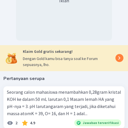
Iklan
mol
M
=
volume
mol
0
,
1
=
0
,
5
mol
=
0
,
05
massa
=
mol
×
Mr
massa
=
0
,
05
×
(
2
×
12
+
3
×
1
+
16
×
2
+
23
)
Klaim Gold gratis sekarang!
massa
=
0
,
05
×
82
=
4
,
1
gram
Dengan Gold kamu bisa tanya soal ke Forum
sepuasnya, lho.
Dari persamaan di atas didapatkan massa garam tersebut
adalah 4,1 gram.
Pertanyaan serupa
Seorang calon mahasiswa menambahkan 0,28gram kristal
KOH ke dalam 50 mL larutan 0,1 Masam lemah HA yang
pH-nya = 3. pH larutangaram yang terjadi, jika diketahui
massa atomK = 39, O= 16, dan H = 1 adal...
2
4.9
Jawaban terverifikasi