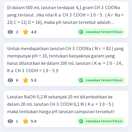
Di dalam 500 mL larutan terdapat 4,1 gram CH 3 ​ COONa
yang terlarut. Jika nilai K a ​ CH 3 ​ COOH = 1 0 − 5 . ( A r ​ Na =
23; C = 12; O = 16), maka pH larutan tersebut adalah ...
2
4.8
Jawaban terverifikasi
Untuk mendapatkan larutan CH 3 ​ COONa ( M r ​ = 82 ) yang
mempunyai pH = 10, tentukan banyaknya garam yang
harus dilarutkan ke dalam 100 mL larutan ( K w ​ = 1 0 − 14 ,
K a ​ CH 3 ​ COOH = 1 0 − 5 )!
6
5.0
Jawaban terverifikasi
Larutan NaOH 0,2 M sebanyak 10 ml ditambahkan ke
dalam 20 mL larutan CH 3 ​ COOH 0,1 M ( K a ​ = 1 0 − 5 )
maka tentukan harga pH larutan campuran tersebut!
1
5.0
Jawaban terverifikasi