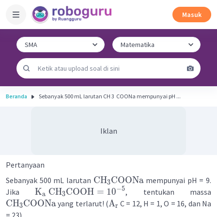
Masuk
Beranda
Sebanyak 500 mL larutan CH 3 ​ COONa mempunyai pH ...
Iklan
Pertanyaan
CH
COONa
Sebanyak 500 mL larutan
mempunyai pH = 9.
3
−
5
K
CH
COOH
=
1
0
Jika
, tentukan massa
a
3
CH
COONa
A
yang terlarut! (
C = 12, H = 1, O = 16, dan Na
3
r
= 23)