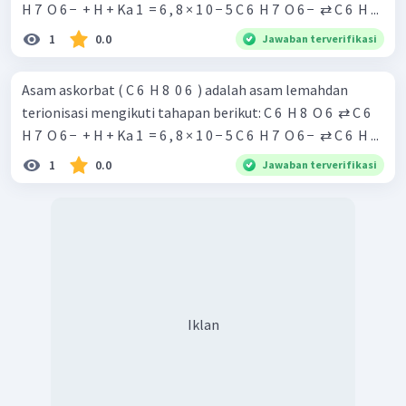
H 7 ​ O 6 − ​ + H + Ka 1 ​ = 6 , 8 × 1 0 − 5 C 6 ​ H 7 ​ O 6 − ​ ⇄ C 6 ​ H ...
1
0.0
Jawaban terverifikasi
Asam askorbat ( C 6 ​ H 8 ​ 0 6 ​ ) adalah asam lemahdan
terionisasi mengikuti tahapan berikut: C 6 ​ H 8 ​ O 6 ​ ⇄ C 6 ​
H 7 ​ O 6 − ​ + H + Ka 1 ​ = 6 , 8 × 1 0 − 5 C 6 ​ H 7 ​ O 6 − ​ ⇄ C 6 ​ H ...
1
0.0
Jawaban terverifikasi
Iklan