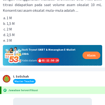
titrasi didapatkan pada saat volume asam oksalat 10 mL.
Konsentrasi asam oksalat mula-mula adalah ....
1 M
1,5 M
2 M
2,5 M
3 M
Ikuti Tryout SNBT & Menangkan E-Wallet
100rb
Klaim
Habis dalam
01
:
11
:
50
:
28
I. Solichah
Master Teacher
Jawaban terverifikasi