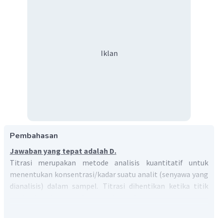
Iklan
Pembahasan
Jawaban yang tepat adalah D.
Titrasi merupakan metode analisis kuantitatif untuk
menentukan konsentrasi/kadar suatu analit (senyawa yang
dianalisis) dalam sampel. Titrasi dihentikan ketika titik
akhir titrasi tercapai yang ditandai dengan berubahnya
warna larutan oleh indikator asam-basa.