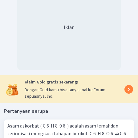
V
= volume asam
a
V
= volume basa
b
M
= konsentrasi asam
a
M
= konsentrasi basa
Iklan
b
x = valensi asam
y = valensi basa
Dengan demikian,
konsentrasi asam oksalat mula-mula
adalah 2,5 M.
Klaim Gold gratis sekarang!
Dengan Gold kamu bisa tanya soal ke Forum
sepuasnya, lho.
Pertanyaan serupa
Asam askorbat ( C 6 ​ H 8 ​ 0 6 ​ ) adalah asam lemahdan
terionisasi mengikuti tahapan berikut: C 6 ​ H 8 ​ O 6 ​ ⇄ C 6 ​