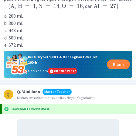
(
A
H
=
1
N
=
14
O
=
16
Al
=
27
)
....
,
,
, dan
r
200 mL
300 mL
448 mL
600 mL
672 mL
Ikuti Tryout SNBT & Menangkan E-Wallet
100rb
Klaim
Habis dalam
00
:
20
:
29
:
26
Q. 'Ainillana
Master Teacher
Q'
Mahasiswa/Alumni Universitas Negeri Yogyakarta
Jawaban terverifikasi