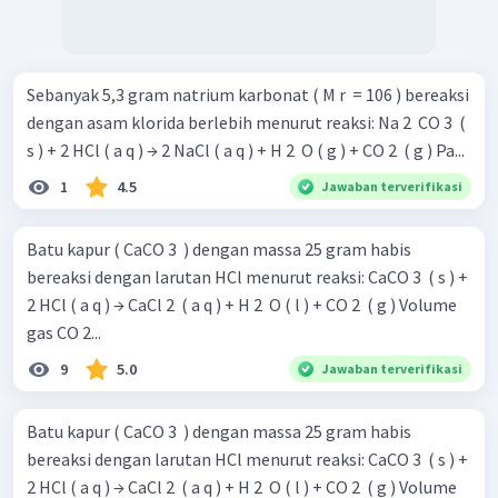
Sebanyak 5,3 gram natrium karbonat ( M r ​ = 106 ) bereaksi
dengan asam klorida berlebih menurut reaksi: Na 2 ​ CO 3 ​ (
s ) + 2 HCl ( a q ) → 2 NaCl ( a q ) + H 2 ​ O ( g ) + CO 2 ​ ( g ) Pa...
1
4.5
Jawaban terverifikasi
Batu kapur ( CaCO 3 ​ ) dengan massa 25 gram habis
bereaksi dengan larutan HCl menurut reaksi: CaCO 3 ​ ( s ) +
2 HCl ( a q ) → CaCl 2 ​ ( a q ) + H 2 ​ O ( l ) + CO 2 ​ ( g ) Volume
gas CO 2...
9
5.0
Jawaban terverifikasi
Batu kapur ( CaCO 3 ​ ) dengan massa 25 gram habis
bereaksi dengan larutan HCl menurut reaksi: CaCO 3 ​ ( s ) +
2 HCl ( a q ) → CaCl 2 ​ ( a q ) + H 2 ​ O ( l ) + CO 2 ​ ( g ) Volume