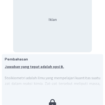
Iklan
Pembahasan
Jawaban yang tepat adalah opsi B.
Stoikiometri adalah ilmu yang mempelajari kuantitas suatu
zat dalam reaksi kimia. Zat-zat tersebut meliputi massa,
jumlah mol, volume, dan jumlah partikel.
Langkah pertama adalah menuliskan persamaan
reaksi.