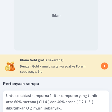
14
28
0
,
3
=
V
H
0
,
5
2
Iklan
V
H
=
0
,
3
L
2
V
H
=
300
mL
2
Jadi, volume gas hidrogen yang dihasilkan adalah 300
mL.
Klaim Gold gratis sekarang!
Dengan Gold kamu bisa tanya soal ke Forum
sepuasnya, lho.
Pertanyaan serupa
Untuk oksidasi sempurna 1 liter campuran yang terdiri
atas 60% metana ( CH 4 ​ ) dan 40% etana ( C 2 ​ H 6 ​ )
dibutuhkan O 2 ​ murni sebanyak....