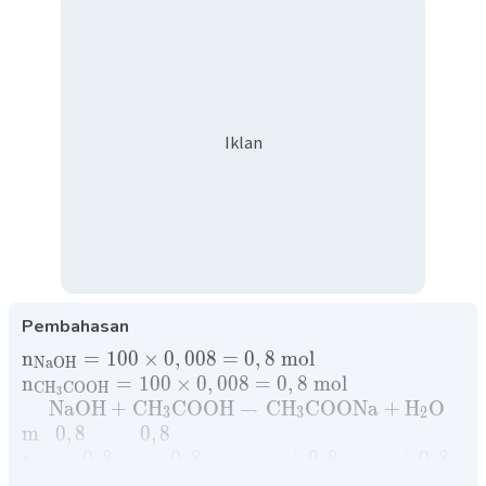
Iklan
Pembahasan
n
=
100
×
0
,
008
=
0
,
8
mol
NaOH
n
=
100
×
0
,
008
=
0
,
8
mol
CH
COOH
3
NaOH
+
CH
COOH
→
CH
COONa
+
H
O
3
3
2
m
0
,
8
0
,
8
r
−
0
,
8
−
0
,
8
+
0
,
8
+
0
,
8
s
0
0
0
,
8
0
,
8