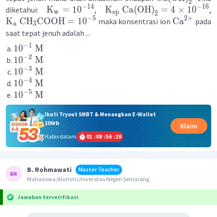
2
−
14
−
16
K
=
1
0
K
Ca
(
OH
)
=
4
×
1
0
diketahui:
,
,
w
sp
2
2
+
−
5
K
CH
COOH
=
1
0
Ca
maka konsentrasi ion
pada
a
3
saat tepat jenuh adalah ...
−
1
1
0
M
−
2
1
0
M
−
3
1
0
M
−
4
1
0
M
−
5
1
0
M
Ikuti Tryout SNBT & Menangkan E-Wallet
100rb
Klaim
Habis dalam
01
:
09
:
56
:
29
B. Rohmawati
Master Teacher
Mahasiswa/Alumni Universitas Negeri Semarang
Jawaban terverifikasi