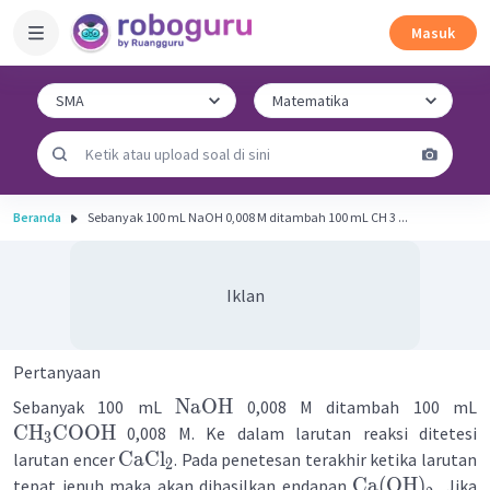
Masuk
Beranda
Sebanyak 100 mL NaOH 0,008 M ditambah 100 mL CH 3 ...
Iklan
Pertanyaan
NaOH
Sebanyak 100 mL
0,008 M ditambah 100 mL
CH
COOH
0,008 M. Ke dalam larutan reaksi ditetesi
3
CaCl
larutan encer
. Pada penetesan terakhir ketika larutan
2
Ca
(
OH
)
tepat jenuh maka akan dihasilkan endapan
Jika