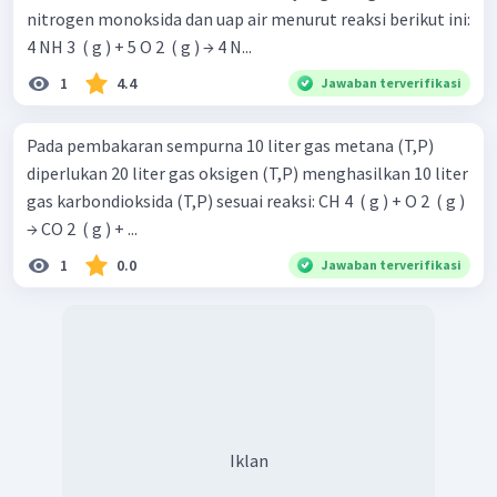
nitrogen monoksida dan uap air menurut reaksi berikut ini:
4 NH 3 ​ ( g ) + 5 O 2 ​ ( g ) → 4 N...
1
4.4
Jawaban terverifikasi
Pada pembakaran sempurna 10 liter gas metana (T,P)
diperlukan 20 liter gas oksigen (T,P) menghasilkan 10 liter
gas karbondioksida (T,P) sesuai reaksi: CH 4 ​ ( g ) + O 2 ​ ( g )
→ CO 2 ​ ( g ) + ...
1
0.0
Jawaban terverifikasi
Iklan