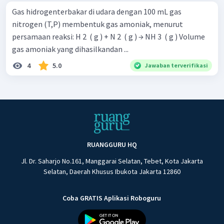
Gas hidrogenterbakar di udara dengan 100 mL gas
nitrogen (T,P) membentuk gas amoniak, menurut
persamaan reaksi: H 2 ​ ( g ) + N 2 ​ ( g ) → NH 3 ​ ( g ) Volume
gas amoniak yang dihasilkandan ...
4
5.0
Jawaban terverifikasi
RUANGGURU HQ
Jl. Dr. Saharjo No.161, Manggarai Selatan, Tebet, Kota Jakarta
Selatan, Daerah Khusus Ibukota Jakarta 12860
Coba GRATIS Aplikasi Roboguru