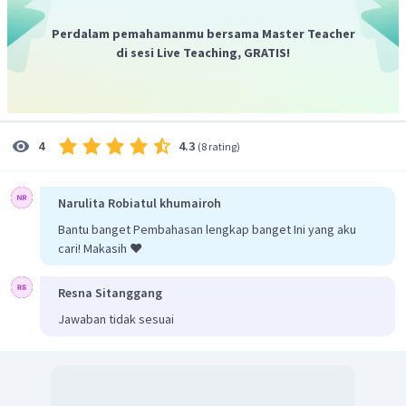
Perdalam pemahamanmu bersama Master Teacher
Volume total uap air yang dihasilkan adalah sebanyak 26
di sesi Live Teaching, GRATIS!
liter, maka dapat diperoleh nilai
sebagai berikut.
4.3
4
(
8 rating
)
Berdasarkan perhitungan di atas, dapat disimpulkan bahwa
Narulita Robiatul khumairoh
volume gas etana yang dalam campuran adalah 6 liter,
Bantu banget Pembahasan lengkap banget Ini yang aku
sementara volume gas etena adalah 4 liter.
cari! Makasih ❤️
Jadi, jawaban yang tepat adalah C.
Resna Sitanggang
Jawaban tidak sesuai