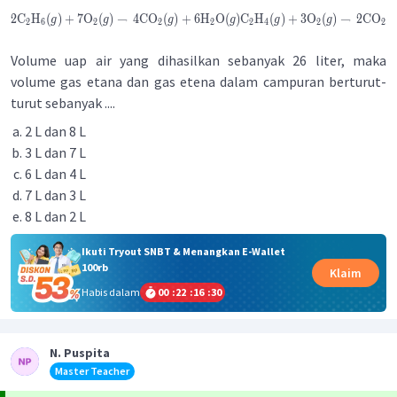
2
C
H
(
)
+
7
O
(
)
→
4
CO
(
)
+
6
H
O
(
)
C
H
(
)
+
3
O
(
)
→
2
CO
(
g
g
g
g
g
g
2
6
2
2
2
2
4
2
2
Volume uap air yang dihasilkan sebanyak 26 liter, maka
volume gas etana dan gas etena dalam campuran berturut-
turut sebanyak ....
2 L dan 8 L
3 L dan 7 L
6 L dan 4 L
7 L dan 3 L
8 L dan 2 L
Ikuti Tryout SNBT & Menangkan E-Wallet
100rb
Klaim
Habis dalam
00
:
22
:
16
:
30
N. Puspita
Master Teacher