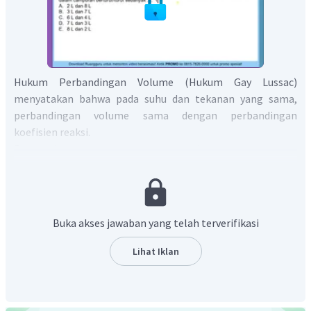
Hukum Perbandingan Volume (Hukum Gay Lussac)
menyatakan bahwa pada suhu dan tekanan yang sama,
perbandingan volume sama dengan perbandingan
koefisien reaksi.
Data volume campuran gas etana dan gas etena yang
direaksikan (10 liter) dan juga volume campuran uap air
yang dihasilkan (26 liter) dapat digunakan dengan
memisalkan salah satu volume gas yang digunakan. Pada
perhitungan berikut, volume gas etana dimisalkan dengan
Buka akses jawaban yang telah terverifikasi
.
Lihat Iklan