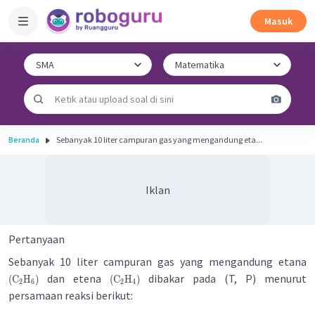
Masuk
Beranda
Sebanyak 10 liter campuran gas yang mengandung eta...
Iklan
Pertanyaan
Sebanyak 10 liter campuran gas yang mengandung etana
dan etena
dibakar pada (T, P) menurut
(
C
H
)
(
C
H
)
2
6
2
4
persamaan reaksi berikut: