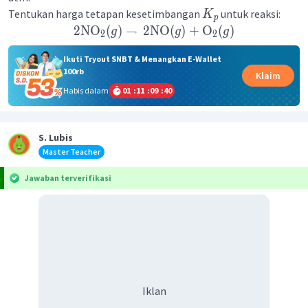
Tentukan harga tetapan kesetimbangan
untuk reaksi:
K
p
2
NO
(
)
→
2
NO
(
)
+
O
(
)
g
g
g
2
2
Ikuti Tryout SNBT & Menangkan E-Wallet
100rb
Klaim
Habis dalam
01
:
11
:
09
:
40
S. Lubis
Master Teacher
Jawaban terverifikasi
Iklan