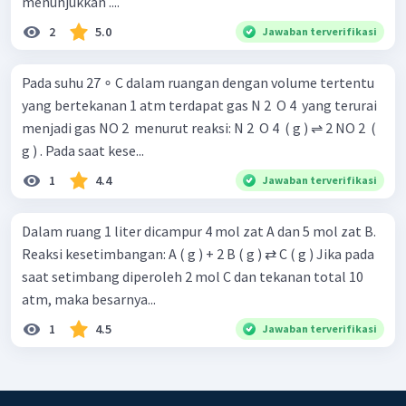
menunjukkan ....
2
5.0
Jawaban terverifikasi
Pada suhu 27 ∘ C dalam ruangan dengan volume tertentu
yang bertekanan 1 atm terdapat gas N 2 ​ O 4 ​ yang terurai
menjadi gas NO 2 ​ menurut reaksi: N 2 ​ O 4 ​ ( g ) ⇌ 2 NO 2 ​ (
g ) . Pada saat kese...
1
4.4
Jawaban terverifikasi
Dalam ruang 1 liter dicampur 4 mol zat A dan 5 mol zat B.
Reaksi kesetimbangan: A ( g ) + 2 B ( g ) ⇄ C ( g ) Jika pada
saat setimbang diperoleh 2 mol C dan tekanan total 10
atm, maka besarnya...
1
4.5
Jawaban terverifikasi