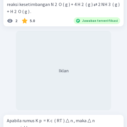
reaksi kesetimbangan N 2 ​ O ( g ) + 4 H 2 ​ ( g ) ⇄ 2 NH 3 ​ ( g )
+ H 2 ​ O ( g ) .
2
5.0
Jawaban terverifikasi
Iklan
Apabila rumus K p ​ = K c ​ ( RT ) △ n , maka △ n