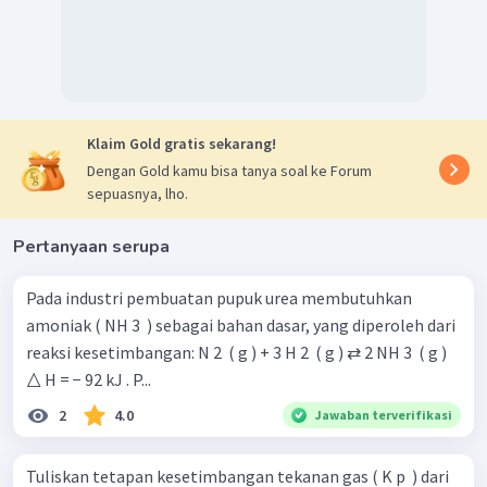
=
3
atm
2
(
P
)
+
(
P
)
NO
O
=
2
K
p
2
(
P
)
NO
2
2
+
6
3
=
2
4
=
2
,
44
atm
Klaim Gold gratis sekarang!
Berdasarkan perhitungan di atas, harga tetapan
Dengan Gold kamu bisa tanya soal ke Forum
kesetimbangan
untuk reaksi pada soal adalah
2,44
K
p
sepuasnya, lho.
atm.
Pertanyaan serupa
Pada industri pembuatan pupuk urea membutuhkan
amoniak ( NH 3 ​ ) sebagai bahan dasar, yang diperoleh dari
reaksi kesetimbangan: N 2 ​ ( g ) + 3 H 2 ​ ( g ) ⇄ 2 NH 3 ​ ( g )
△ H = − 92 kJ . P...
2
4.0
Jawaban terverifikasi
Tuliskan tetapan kesetimbangan tekanan gas ( K p ​ ) dari