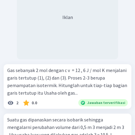
Iklan
Gas sebanyak 2 mol dengan c v ​ = 12 , 6 J / mol K menjalani
garis tertutup (1), (2) dan (3). Proses 2-3 berupa
pemampatan isotermik. Hitunglah untuk tiap-tiap bagian
garis tertutup itu Usaha oleh gas...
2
0.0
Jawaban terverifikasi
Suatu gas dipanaskan secara isobarik sehingga
mengalarni perubahan volume dari 0,5 m 3 menjadi 2 m 3
.Jika usaha luar yang dilakukan gas adalah 3 x 10 5 J,