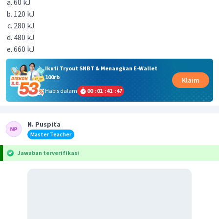
60 kJ
120 kJ
280 kJ
480 kJ
660 kJ
Ikuti Tryout SNBT & Menangkan E-Wallet
100rb
Klaim
Habis dalam
00
:
01
:
41
:
47
N. Puspita
Master Teacher
Jawaban terverifikasi