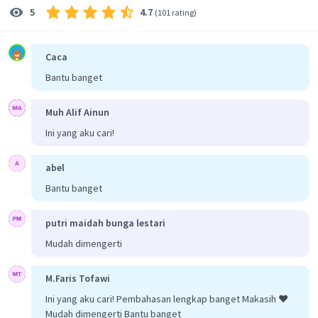
=
Δ
W
p
V
4.7
5
(
101 rating
)
5
=
2
×
1
0
×
(
1
,
8
−
1
,
5
)
W
5
=
2
×
1
0
×
(
0
,
3
)
W
Caca
5
=
0
,
6
×
1
0
J
W
2
3
Bantu banget
=
0
,
6
×
1
0
×
1
0
J
W
3
W
=
60
×
1
0
J
=
60
kJ
Muh Alif Ainun
W
Oleh karena itu, jawaban yang benar adalah A.
Ini yang aku cari!
abel
Bantu banget
putri maidah bunga lestari
Mudah dimengerti
M.Faris Tofawi
Ini yang aku cari! Pembahasan lengkap banget Makasih ❤️
Mudah dimengerti Bantu banget