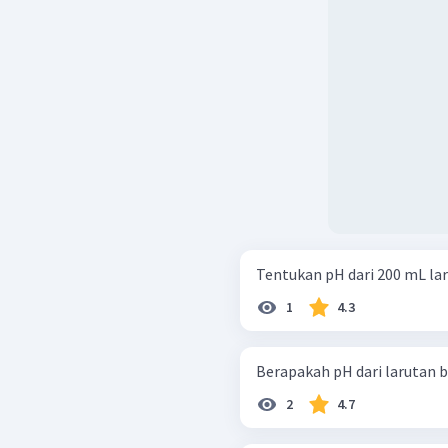
Tentukan pH dari 200 mL la
1
4.3
2
4.7