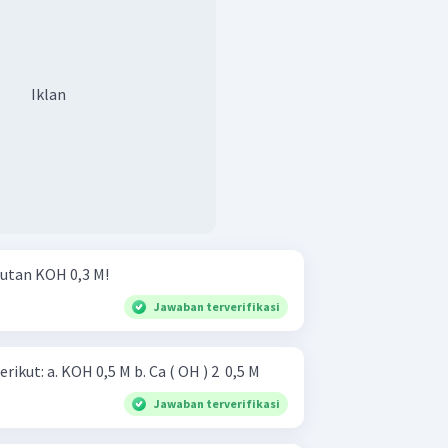
Iklan
rutan KOH 0,3 M!
Jawaban terverifikasi
Berapakah pH dari larutan berikut: a. KOH 0,5 M b. Ca ( OH ) 2 ​ 0,5 M
Jawaban terverifikasi