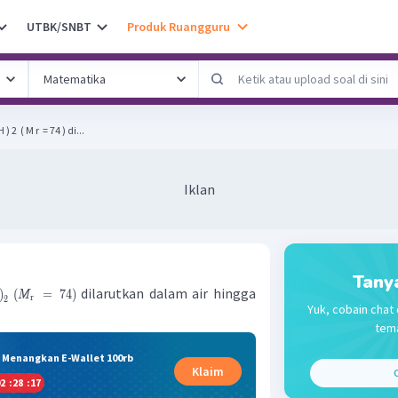
UTBK/SNBT
Produk Ruangguru
​ ( M r ​ = 74 ) di...
Iklan
Tany
dilarutkan dalam air hingga
)
(
=
74
)
M
r
2
Yuk, cobain chat 
tema
& Menangkan E-Wallet 100rb
Klaim
C
2
:
28
:
17