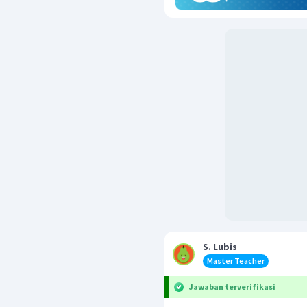
S. Lubis
Master Teacher
Jawaban terverifikasi