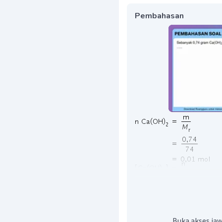
Pembahasan
basa bervalensi 2
Buka akses jaw