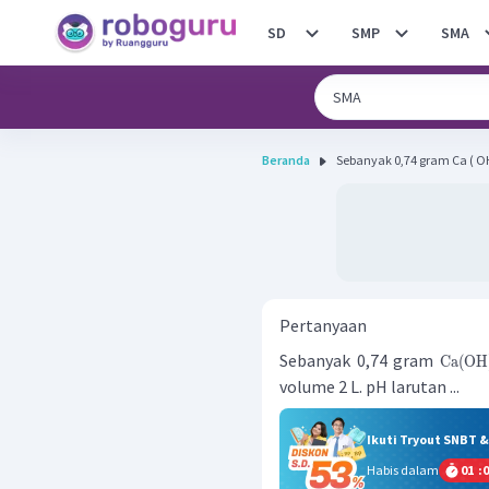
SD
SMP
SMA
Beranda
Sebanyak 0,74 gram Ca ( OH ) 2 
Pertanyaan
Sebanyak 0,74 gram
Ca
(
OH
volume 2 L. pH larutan ...
Ikuti Tryout SNBT 
Habis dalam
01
:
0