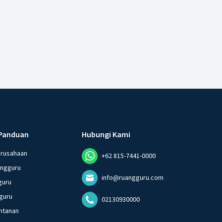
Panduan
Hubungi Kami
erusahaan
+62 815-7441-0000
angguru
info@ruangguru.com
guru
guru
02130930000
ntanan