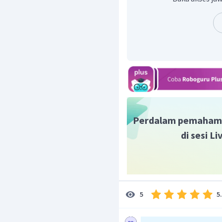
Jadi, jawaban yang bena
Perdalam pemaham
di sesi L
5
5