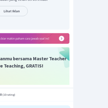
Lihat Iklan
r adalah 12.
anmu bersama Master Teacher
ive Teaching, GRATIS!
.0
(
10 rating
)