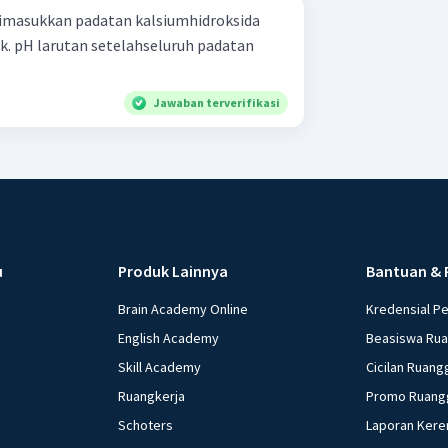
dimasukkan padatan kalsiumhidroksida
k. pH larutan setelahseluruh padatan
Jawaban terverifikasi
u
Produk Lainnya
Bantuan & 
Brain Academy Online
Kredensial P
English Academy
Beasiswa Ru
Skill Academy
Cicilan Ruang
Ruangkerja
Promo Ruang
Schoters
Laporan Kere