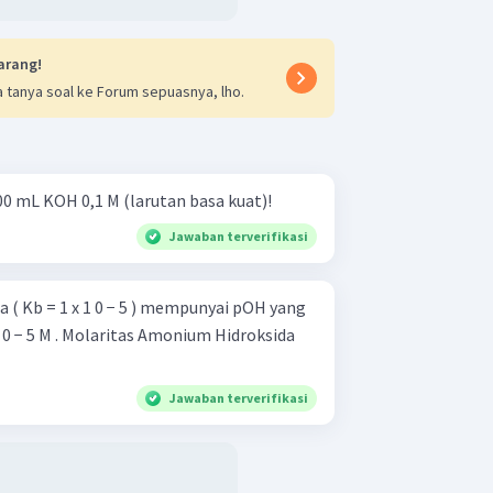
arang!
 tanya soal ke Forum sepuasnya, lho.
00 mL KOH 0,1 M (larutan basa kuat)!
Jawaban terverifikasi
 ( Kb = 1 x 1 0 − 5 ) mempunyai pOH yang
0 − 5 M . Molaritas Amonium Hidroksida
Jawaban terverifikasi