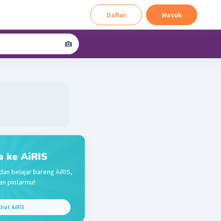
Daftar
Masuk
a ke AiRIS
dan belajar bareng AiRIS,
n pintarmu!
hat AiRIS