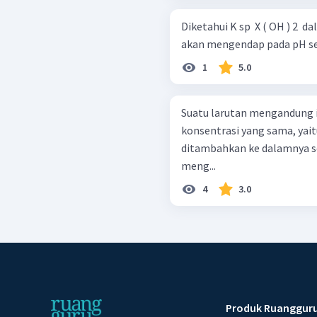
Diketahui K sp ​ X ( OH ) 2 ​ d
akan mengendap pada pH sebe
1
5.0
Suatu larutan mengandung i
konsentrasi yang sama, yaitu 
ditambahkan ke dalamnya se
meng...
4
3.0
Produk Ruanggur