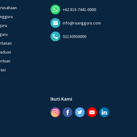
erusahaan
+62 815-7441-0000
angguru
info@ruangguru.com
guru
guru
02130930000
ntanan
gaduan
entuan
vasi
Ikuti Kami