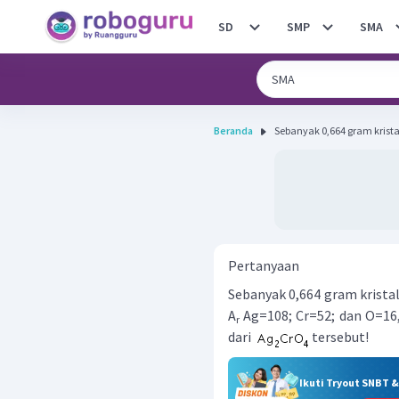
SD
SMP
SMA
Beranda
Sebanyak 0,664 gram kristal Ag
Pertanyaan
Sebanyak 0,664 gram krista
A
Ag=108; Cr=52; dan O=16,
r
dari
tersebut!
Ikuti Tryout SNBT 