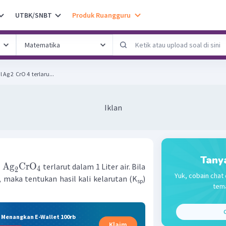
UTBK/SNBT
Produk Ruangguru
 2 ​ CrO 4 ​ terlaru...
Iklan
Tany
Ag
CrO
l
terlarut dalam 1 Liter air. Bila
4
2
Yuk, cobain chat 
 maka tentukan hasil kali kelarutan (K
)
sp
tema
C
& Menangkan E-Wallet 100rb
Klaim