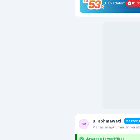
Habis dalam
01
:
0
B. Rohmawati
Master 
Mahasiswa/Alumni Universit
Jawaban terverifikasi