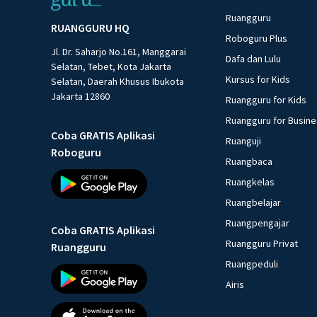
Ruangguru
RUANGGURU HQ
Roboguru Plus
Jl. Dr. Saharjo No.161, Manggarai
Dafa dan Lulu
Selatan, Tebet, Kota Jakarta
Kursus for Kids
Selatan, Daerah Khusus Ibukota
Jakarta 12860
Ruangguru for Kids
Ruangguru for Busin
Coba GRATIS Aplikasi
Ruanguji
Roboguru
Ruangbaca
Ruangkelas
Ruangbelajar
Ruangpengajar
Coba GRATIS Aplikasi
Ruangguru Privat
Ruangguru
Ruangpeduli
Airis