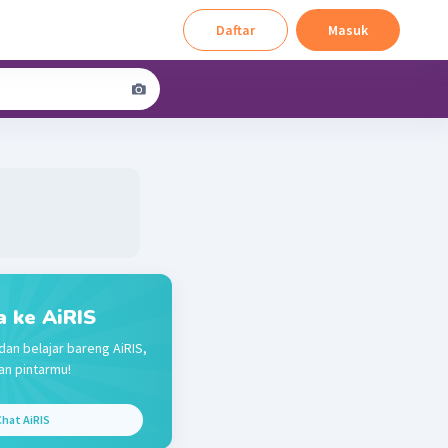
Daftar
Masuk
a ke AiRIS
dan belajar bareng AiRIS,
n pintarmu!
hat AiRIS