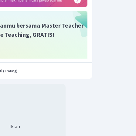
anmu bersama Master Teacher
ive Teaching, GRATIS!
.0
(
1 rating
)
Iklan