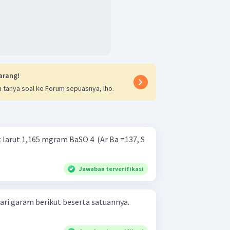
arang!
 tanya soal ke Forum sepuasnya, lho.
larut 1,165 mgram BaSO 4 ​ (Ar Ba =137, S
Jawaban terverifikasi
ari garam berikut beserta satuannya.