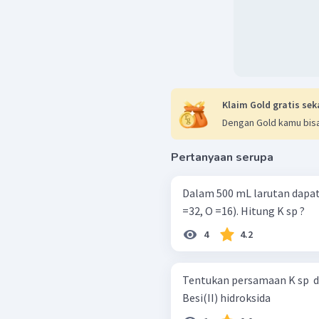
Klaim Gold gratis sek
Dengan Gold kamu bisa
Pertanyaan serupa
Dalam 500 mL larutan dapat 
=32, O =16). Hitung K sp ?
4
4.2
Tentukan persamaan K sp ​ d
Besi(II) hidroksida