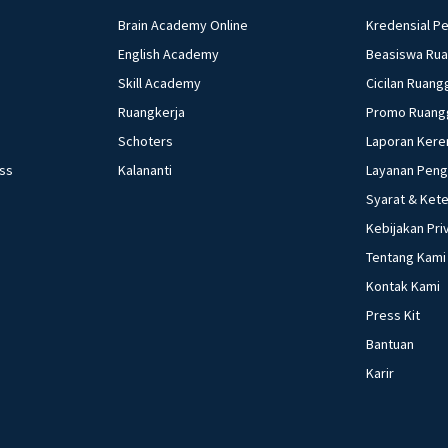
Brain Academy Online
Kredensial P
English Academy
Beasiswa Ru
Skill Academy
Cicilan Ruang
Ruangkerja
Promo Ruang
Schoters
Laporan Kere
ess
Kalananti
Layanan Pen
Syarat & Ket
Kebijakan Pri
Tentang Kami
Kontak Kami
Press Kit
Bantuan
Karir