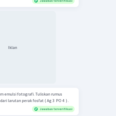
Jawaban terverifikasi
Iklan
m emulsi fotografi. Tuliskan rumus
ri larutan perak fosfat ( Ag 3 ​ PO 4 ​ ) .
Jawaban terverifikasi