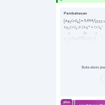
Pembahasan
Buka akses jaw
Dengan demikian, maka 
penjelasan di atas.