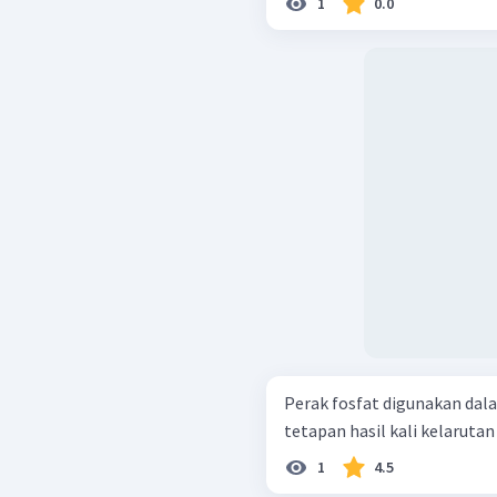
1
0.0
Perak fosfat digunakan dala
tetapan hasil kali kelarutan da
1
4.5