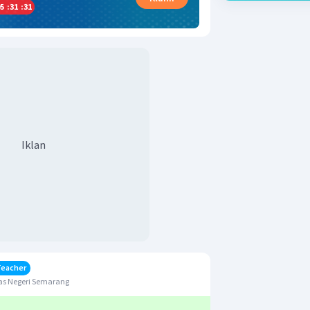
5
:
31
:
31
Iklan
Teacher
as Negeri Semarang