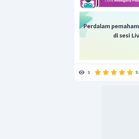
Perdalam pemaham
di sesi L
5
3