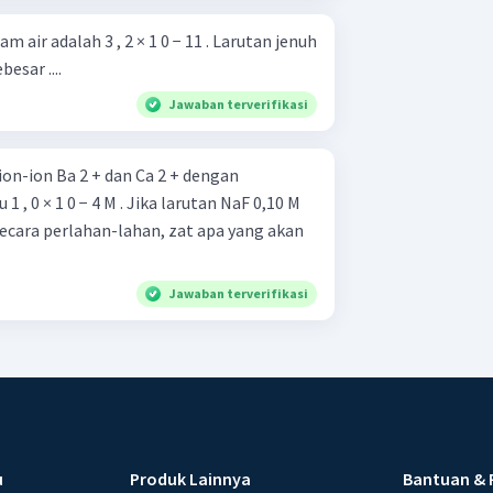
alam air adalah 3 , 2 × 1 0 − 11 . Larutan jenuh
sar ....
Jawaban terverifikasi
on-ion Ba 2 + dan Ca 2 + dengan
1 , 0 × 1 0 − 4 M . Jika larutan NaF 0,10 M
cara perlahan-lahan, zat apa yang akan
Jawaban terverifikasi
u
Produk Lainnya
Bantuan & 