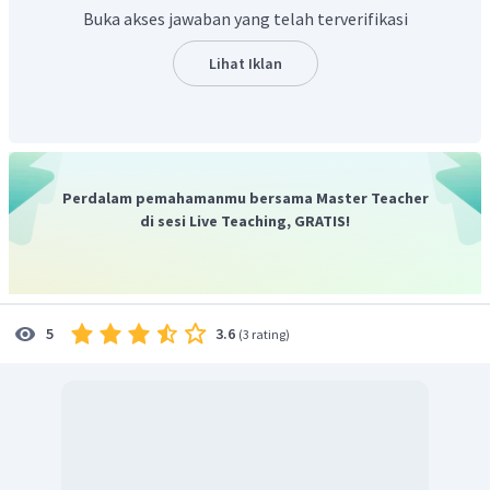
pembubaran Partai Komunis Indonesia (PKI) beserta
Buka akses jawaban yang telah terverifikasi
ormas-ormasnya,
perombakan Kabinet Dwikora, dan
Lihat Iklan
penurunan harga.
Sehingga, langkah pertama yang diambil Suharto
mencerminkan realisasi dari Tritura pertama, yakni
pembubaran PKI beserta ormas-ormasnya.
Perdalam pemahamanmu bersama Master Teacher
Dengan demikian, jawaban yang tepat adalah A.
di sesi Live Teaching, GRATIS!
3.6
5
(
3 rating
)