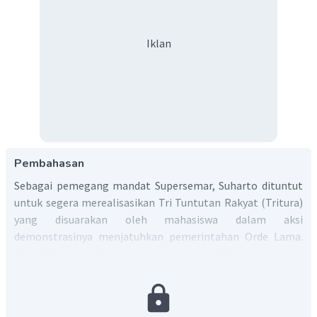
Iklan
Pembahasan
Sebagai pemegang mandat Supersemar, Suharto dituntut
untuk segera merealisasikan Tri Tuntutan Rakyat (Tritura)
yang disuarakan oleh mahasiswa dalam aksi
demonstrasinya menjatuhkan pemerintahan Orde Lama.
Tiga Tuntutan Rakyat tersebut mewakili masalah dan
sebagai pernyataan sikap tegas atas kinerja pemerintah
kala itu. Adapun isi Tritura tersebut, yakniL