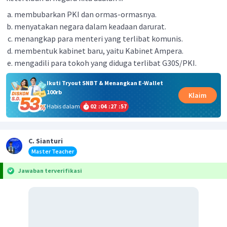
membubarkan PKI dan ormas-ormasnya.
menyatakan negara dalam keadaan darurat.
menangkap para menteri yang terlibat komunis.
membentuk kabinet baru, yaitu Kabinet Ampera.
mengadili para tokoh yang diduga terlibat G30S/PKI.
Ikuti Tryout SNBT & Menangkan E-Wallet
100rb
Klaim
Habis dalam
02
:
04
:
27
:
57
C. Sianturi
Master Teacher
Jawaban terverifikasi