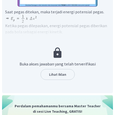
Saat pegas ditekan, maka terjadi energi potensial pegas.
Ketika pegas dilepaskan, energi potensial pegas diberikan
pada bola sebagai energi kinetik.
Kemudian berlaku hukum kekekalan energi mekanik,
menjadi :
Buka akses jawaban yang telah terverifikasi
Lihat Iklan
Perdalam pemahamanmu bersama Master Teacher
Sehingga massa bola agar kelajuan lontarnya 1 m/s adalah
di sesi Live Teaching, GRATIS!
100 gram.