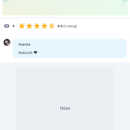
Jadi, jawaban yang tepat adalah E.
4.6
4
(
3 rating
)
maraa
Makasih ❤️
Iklan