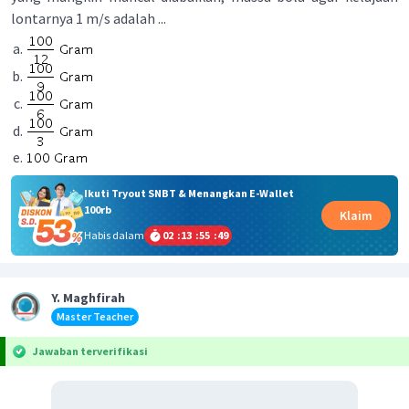
lontarnya 1 m/s adalah ...
Ikuti Tryout SNBT & Menangkan E-Wallet
100rb
Klaim
Habis dalam
02
:
13
:
55
:
49
Y. Maghfirah
Master Teacher
Jawaban terverifikasi