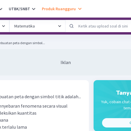
UTBK/SNBT
Produk Ruangguru
buatan peta dengan simbol...
Iklan
Tany
atan peta dengan simbol titik adalah...
Yuk, cobain chat 
nyebaran fenomena secara visual
tema
fleksikan kuantitas
hana
C
k terlalu lama