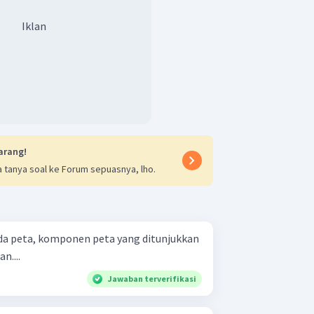
 simbol ini diambilkan dari
depan dari nama unsur yang
Iklan
nnya adalah simbol huruf atau
rti atau dikenal dan mudah
 di atas, jawaban yang tepat untuk
arang!
 tanya soal ke Forum sepuasnya, lho.
n....
Jawaban terverifikasi