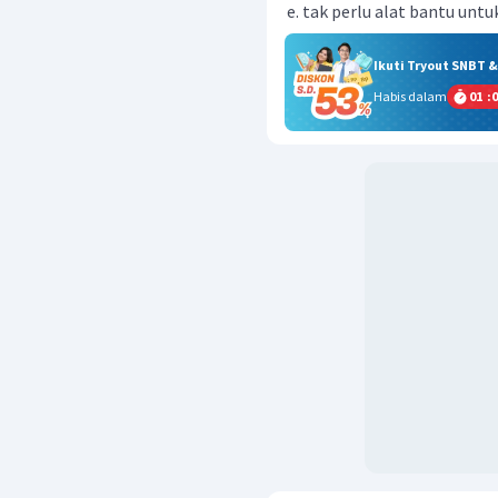
tak perlu alat bantu unt
Ikuti Tryout SNBT 
Habis dalam
01
:
0