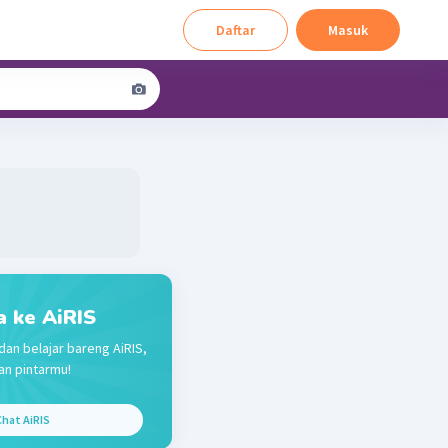
Daftar
Masuk
a ke AiRIS
dan belajar bareng AiRIS,
n pintarmu!
hat AiRIS