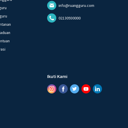
info@ruangguru.com
guru
guru
02130930000
ntanan
gaduan
entuan
vasi
Ikuti Kami