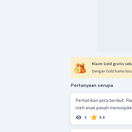
sangat khas. Seringkali
singkatan atau huruf 
diwakilinya.
Keuntunga
angka mudah dimenge
penggambarannya.
Berdasarkan pembahasan
soal ini adalah C
.
Klaim Gold gratis sek
Dengan Gold kamu bisa
Pertanyaan serupa
Perhatikan peta berikut. Pada peta, komponen peta yang ditunjukkan
oleh anak panah menunjukka
3
5.0