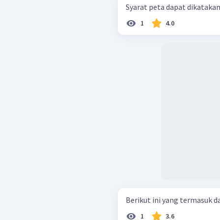
Syarat peta dapat dikatakan ba
1
4.0
Berikut ini yang termasuk d
1
3.6