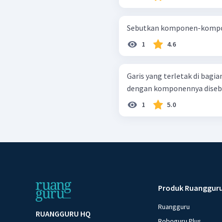
Sebutkan komponen-kompo
1
4.6
Garis yang terletak di bagi
dengan komponennya disebut
1
5.0
Produk Ruanggur
Ruangguru
RUANGGURU HQ
Roboguru Plus