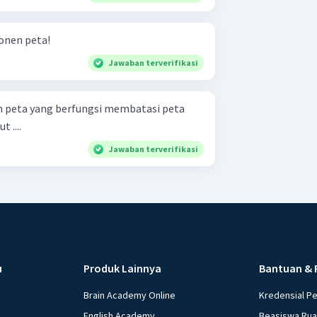
nen peta!
Jawaban terverifikasi
an peta yang berfungsi membatasi peta
 ....
Jawaban terverifikasi
u
Produk Lainnya
Bantuan & 
Brain Academy Online
Kredensial P
English Academy
Beasiswa Ru