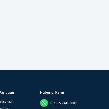
Panduan
Hubungi Kami
erusahaan
+62 815-7441-0000
angguru