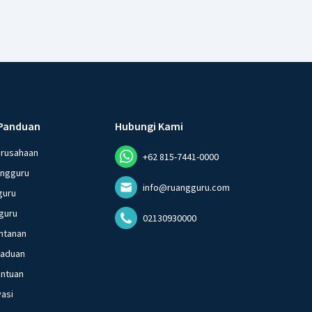
Panduan
Hubungi Kami
erusahaan
+62 815-7441-0000
angguru
info@ruangguru.com
guru
guru
02130930000
ntanan
gaduan
entuan
vasi