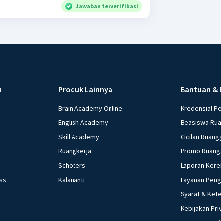
Jawaban terverifikasi
u
Produk Lainnya
Bantuan & 
Brain Academy Online
Kredensial P
English Academy
Beasiswa Ru
Skill Academy
Cicilan Ruang
Ruangkerja
Promo Ruang
Schoters
Laporan Kere
ess
Kalananti
Layanan Pen
Syarat & Ket
Kebijakan Pri