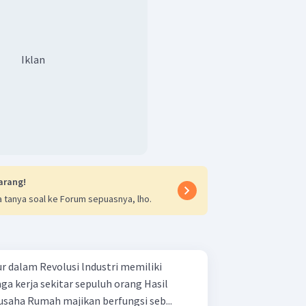
Iklan
arang!
 tanya soal ke Forum sepuasnya, lho.
r dalam Revolusi lndustri memiliki
produksi dijual kepada pengusaha Rumah majikan berfungsi seb...