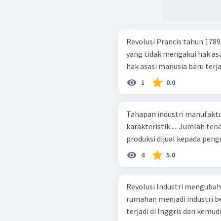
Revolusi Prancis tahun 178
yang tidak mengakui hak asasi manusia. SEB
hak asasi manusia baru terj
1
0.0
Tahapan industri manufaktu
karakteristik .... Jumlah tenaga kerja sekitar sepuluh orang Hasil
4
5.0
Revolusi Industri mengubah 
rumahan menjadi industri besar. SEBAB Revolusi Industri pe
terjadi di Inggris dan kemud