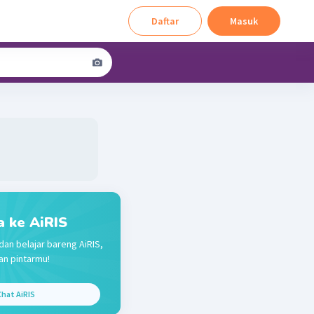
Daftar
Masuk
a ke AiRIS
dan belajar bareng AiRIS,
n pintarmu!
hat AiRIS