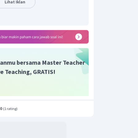
Lihat Iklan
ga memuat tiga prinsip yang di kemudian
volusi Prancis, yaitu liberte, egalite,
rdekaan/kebebasan, persamaan, dan
n tersebut menyebabkan Rousseau
 Demokrasi Modern
anmu bersama Master Teacher
ive Teaching, GRATIS!
.0
(
1 rating
)