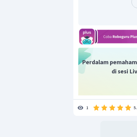
dan merdeka. Buku ini ju
hari menjadi semboyan Re
dan fraternite (keme
persaudaraan). Ajara
mendapat sebutan Bapak
Perdalam pemaham
di sesi L
5
1