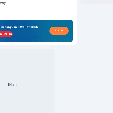
nomy
& Menangkan E-Wallet 100rb
Klaim
6
:
59
:
45
Iklan