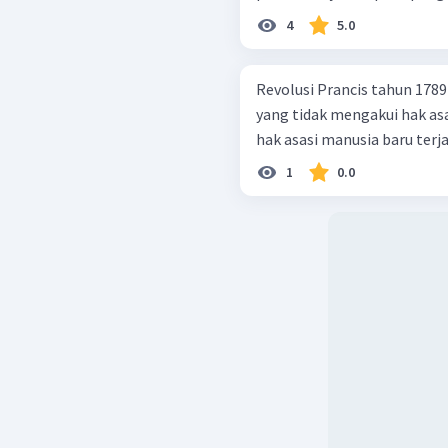
4
5.0
Revolusi Prancis tahun 178
yang tidak mengakui hak asasi manusia. SEB
hak asasi manusia baru terj
1
0.0