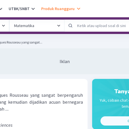
UTBK/SNBT
Produk Ruangguru
ques Rousseau yang sangat...
Iklan
Tany
cques Rousseau yang sangat berpengaruh
Yuk, cobain chat 
ang kemudian dijadikan acuan bernegara
tema
 ....
C
ciences