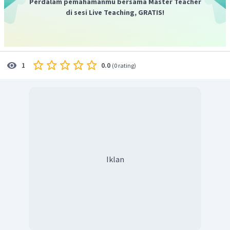
Perdalam pemahamanmu bersama Master Teacher
di sesi Live Teaching, GRATIS!
0.0
1
(
0 rating
)
Iklan