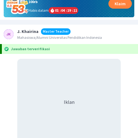
100rb
Klaim
Habis dalam
01
:
04
:
19
:
11
J. Khairina
Master Teacher
Mahasiswa/Alumni Universitas Pendidikan Indonesia
Jawaban terverifikasi
Iklan