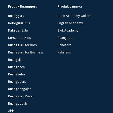
Produk Ruangguru
Produk Lainnya
Ruangguru
Brain Academy Online
Roboguru Plus
English Academy
Dafa dan Lulu
Skill Academy
Kursus for Kids
Ruangkerja
Ruangguru for Kids
Schoters
Ruangguru for Business
Kalananti
Ruanguji
Ruangbaca
Ruangkelas
Ruangbelajar
Ruangpengajar
Ruangguru Privat
Ruangpeduli
Airis