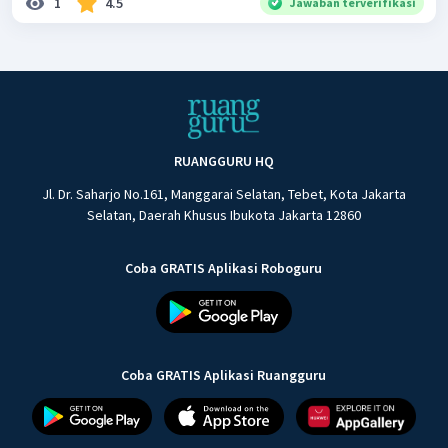
1
4.5
Jawaban terverifikasi
RUANGGURU HQ
Jl. Dr. Saharjo No.161, Manggarai Selatan, Tebet, Kota Jakarta
Selatan, Daerah Khusus Ibukota Jakarta 12860
Coba GRATIS Aplikasi Roboguru
Coba GRATIS Aplikasi Ruangguru