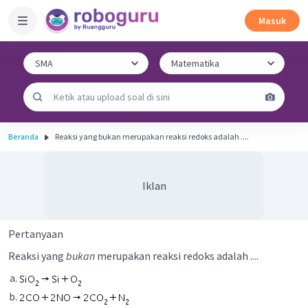
Masuk
Beranda
Reaksi yang bukan merupakan reaksi redoks adalah ....
Iklan
Pertanyaan
Reaksi yang
bukan
merupakan reaksi redoks adalah ....