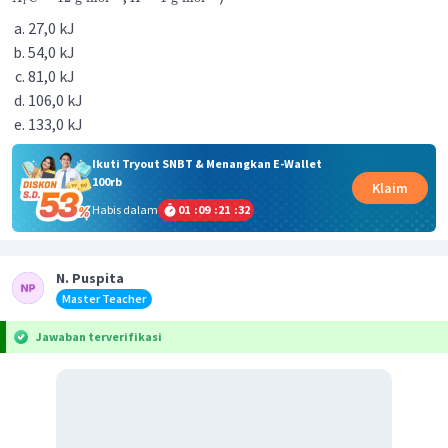
r
27,0 kJ
54,0 kJ
81,0 kJ
106,0 kJ
133,0 kJ
Ikuti Tryout SNBT & Menangkan E-Wallet
100rb
Klaim
Habis dalam
01
:
09
:
21
:
31
N. Puspita
Master Teacher
Jawaban terverifikasi