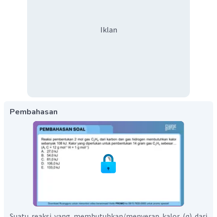
Iklan
Pembahasan
Suatu reaksi yang membutuhkan/menyerap kalor (q) dari