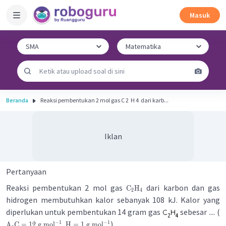
Masuk
Beranda
Reaksi pembentukan 2 mol gas C 2 ​ H 4 ​ dari karb...
Iklan
Pertanyaan
Reaksi pembentukan 2 mol gas
dari karbon dan gas
C
H
2
4
hidrogen membutuhkan kalor sebanyak 108 kJ. Kalor yang
diperlukan untuk pembentukan 14 gram gas
sebesar .... (
,
)
−
1
−
1
A
C
=
12
g
mol
H
=
1
g
mol