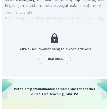
lingkungan ke sistem disebut sebagai reaksi endoterm (
bernilai positif).
Kalor yang diperlukan untuk pembentukan 2 mol
sebesar 108 kJ.
Kalor yang diperlukan untuk pembentukan 14 gram
dihitung dengan rumus berikut:
Terlebih dahulu, hitung
Buka akses jawaban yang telah terverifikasi
Lihat Iklan
Kemudia, hitung mol (n)
Perdalam pemahamanmu bersama Master Teacher
di sesi Live Teaching, GRATIS!
Jadi, jawaban yang benar adalah A.