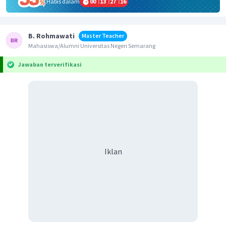
Habis dalam
00
:
13
:
27
:
16
B. Rohmawati
Master Teacher
Mahasiswa/Alumni Universitas Negeri Semarang
Jawaban terverifikasi
Iklan