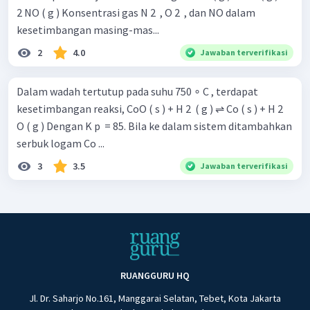
2 NO ( g ) Konsentrasi gas N 2 ​ , O 2 ​ , dan NO dalam
kesetimbangan masing-mas...
2
4.0
Jawaban terverifikasi
Dalam wadah tertutup pada suhu 750 ∘ C , terdapat
kesetimbangan reaksi, CoO ( s ) + H 2 ​ ( g ) ⇌ Co ( s ) + H 2 ​
O ( g ) Dengan K p ​ = 85. Bila ke dalam sistem ditambahkan
serbuk logam Co ...
3
3.5
Jawaban terverifikasi
RUANGGURU HQ
Jl. Dr. Saharjo No.161, Manggarai Selatan, Tebet, Kota Jakarta