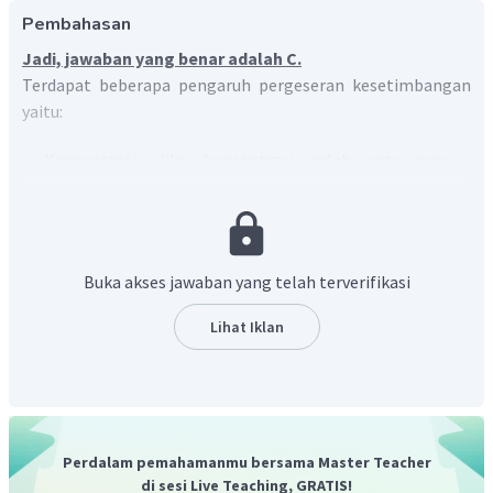
Pembahasan
Jadi, jawaban yang benar adalah C.
Terdapat beberapa pengaruh pergeseran kesetimbangan
yaitu:
Konsentrasi. Jika konsentrasi salah satu ruas
ditambahkan, maka kesetimbangan bergeser ke ruas
lainnya.
Suhu. Jika suhu dinaikkan reaksi akan bergeser ke arah
kanan (produk) pada jenis reaksi endoterm, suhu
Buka akses jawaban yang telah terverifikasi
ditunkan reaksi akan bergeser ke arah kanan (produk)
pada jenis reaksi eksoterm.
Lihat Iklan
Tekanan. Jika tekanan diperkecil, maka
kesetimbangan bergeser ke arah ruas yang memiliki
jumlah molekul (koefisien) lebih besar.
Volume. Jika volume diperbesar, pergeseran
kesetimbangan bergeser ke arah ruas yang memiliki
Perdalam pemahamanmu bersama Master Teacher
jumlah molekul (koefisien) lebih besar seperti saat
di sesi Live Teaching, GRATIS!