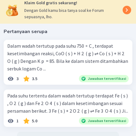
Klaim Gold gratis sekarang!
Dengan Gold kamu bisa tanya soal ke Forum
sepuasnya, lho.
Pertanyaan serupa
Dalam wadah tertutup pada suhu 750 ∘ C , terdapat
kesetimbangan reaksi, CoO ( s ) + H 2 ​ ( g ) ⇌ Co ( s ) + H 2 ​
O ( g ) Dengan K p ​ = 85. Bila ke dalam sistem ditambahkan
serbuk logam Co ...
3
3.5
Jawaban terverifikasi
Pada suhu tertentu dalam wadah tertutup terdapat Fe ( s )
, O 2 ​ ( g ) dan Fe 2 ​ O 4 ​ ( s ) dalam kesetimbangan sesuai
persamaan berikut. 3 Fe ( s ) + 2 O 2 ​ ( g ) ⇌ Fe 3 ​ O 4 ​ ( s ) Ji...
1
5.0
Jawaban terverifikasi