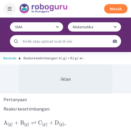
Masuk
Beranda
Reaksi kesetimbangan: A ( g ) ​ + B ( g ) ​ ⇌...
Iklan
Pertanyaan
Reaksi kesetimbangan:
A
+
B
⇌
C
+
D
,
(
)
(
)
(
)
(
)
g
g
g
g