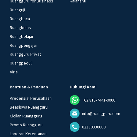
Ruangguru for Business
Kalananti
Ruanguji
Ruangbaca
Ruangkelas
Ruangbelajar
Ruangpengajar
Ruangguru Privat
Ruangpeduli
Airis
Bantuan & Panduan
Hubungi Kami
Kredensial Perusahaan
+62 815-7441-0000
Beasiswa Ruangguru
info@ruangguru.com
Cicilan Ruangguru
Promo Ruangguru
02130930000
Laporan Kerentanan