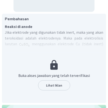
Pembahasan
Reaksi di anode
Jika elektrode yang digunakan tidak inert, maka yang akan
teroksidasi adalah elektrodenya. Maka pada elektrolisis
larutan
menggunakan elektrode Cu (tidak inert)
yang akan teroksidasi adalah Cu, reaksi yang terjadi:
Oleh karena itu, hasil yang diperoleh pada anode adalah
ion
.
Buka akses jawaban yang telah terverifikasi
Jadi, jawaban yang benar hasil pada anode adalah ion
.
Lihat Iklan