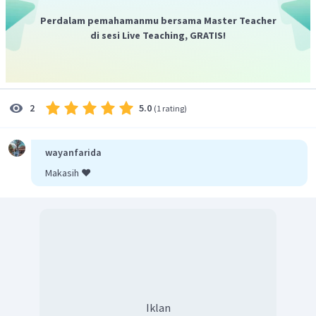
Perdalam pemahamanmu bersama Master Teacher
di sesi Live Teaching, GRATIS!
5.0
2
(
1 rating
)
wayanfarida
Makasih ❤️
Iklan