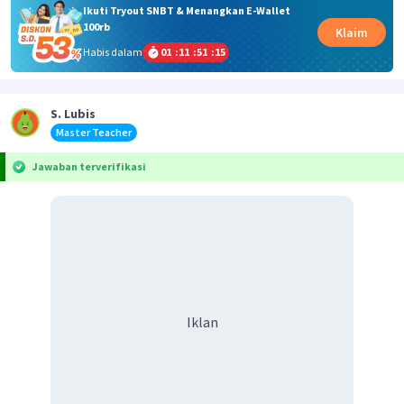
Ikuti Tryout SNBT & Menangkan E-Wallet
100rb
Klaim
Habis dalam
01
:
11
:
51
:
15
S. Lubis
Master Teacher
Jawaban terverifikasi
Iklan