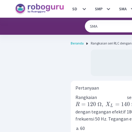
SD
SMP
SMA
Beranda
Rangkaian seri RLC dengan R =
Pertanyaan
Rangkaia
=
120
Ω
,
=
140
R
X
L
dengan tegangan efektif 18
frekuensi 50 Hz. Tegangan efe
60