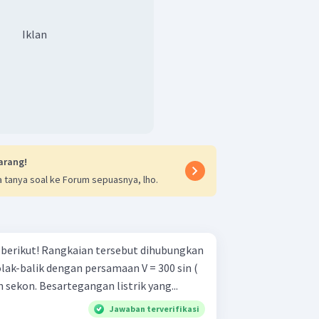
Iklan
arang!
 tanya soal ke Forum sepuasnya, lho.
ebut dihubungkan
k-balik dengan persamaan V = 300 sin (
an sekon. Besartegangan listrik yang...
Jawaban terverifikasi