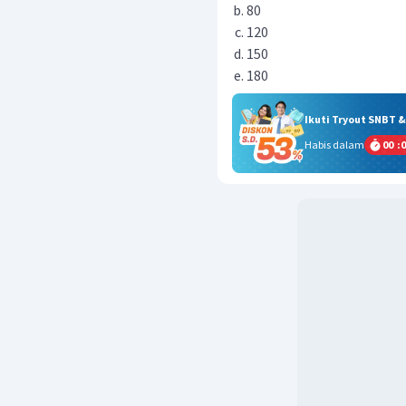
80
120
150
180
Ikuti Tryout SNBT 
Habis dalam
00
:
0