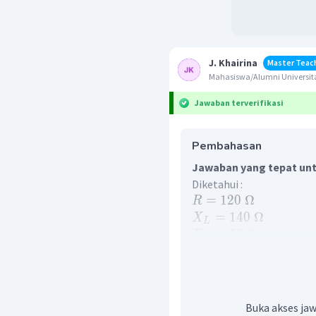
J. Khairina
Master Teac
Mahasiswa/Alumni Universita
Jawaban terverifikasi
Pembahasan
Jawaban yang tepat untu
Diketahui :
=
120
Ω
R
=
140
Ω
X
L
=
50
Ω
X
C
=
180
V
V
e
ff
=
50
Hz
f
Ditanya : Tegangan efekti
Penyelesaian :
Buka akses jaw