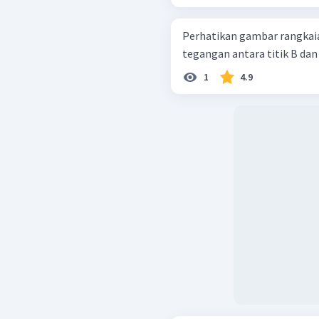
Perhatikan gambar rangkaian berikut ! Jika sak
tegangan antara titik B dan 
1
4.9