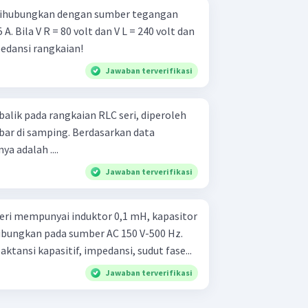
 dihubungkan dengan sumber tegangan
. Bila V R = 80 volt dan V L = 240 volt dan
pedansi rangkaian!
Jawaban terverifikasi
alik pada rangkaian RLC seri, diperoleh
ing. Berdasarkan data
ya adalah ....
Jawaban terverifikasi
seri mempunyai induktor 0,1 mH, kapasitor
ubungkan pada sumber AC 150 V-500 Hz.
aktansi kapasitif, impedansi, sudut fase...
Jawaban terverifikasi