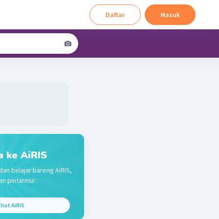
Daftar
Masuk
a ke AiRIS
dan belajar bareng AiRIS,
n pintarmu!
hat AiRIS