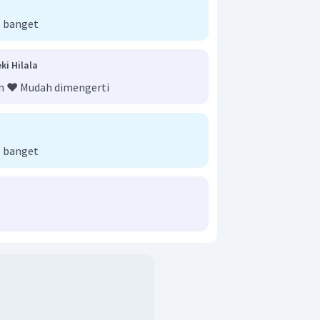
 banget
ki Hilala
h ❤️ Mudah dimengerti
 banget