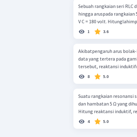
Sebuah rangkaian seri RLC
hingga aruspada rangkaian 5 A
V C = 180 volt. Hitunglahim
1
3.6
Akibatpengaruh arus bolak-b
data yang tertera pada gambar di samp
tersebut, reaktansi induktifn
8
5.0
Suatu rangkaian resonansi 
dan hambatan 5 Ω yang dih
Hitung reaktansi induktif, re
4
5.0