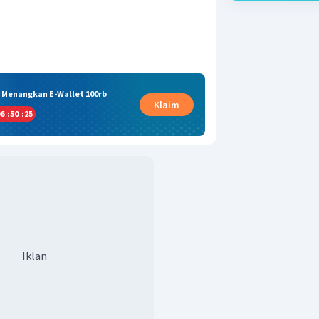
& Menangkan E-Wallet 100rb
Klaim
6
:
50
:
24
Iklan