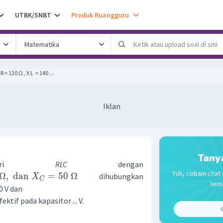
UTBK/SNBT
Produk Ruangguru
 120 Ω , X L ​ = 140 ...
Iklan
Tany
n seri
RLC
dengan
Yuk, cobain chat 
Ω
,
dan
=
50
Ω
dihubungkan
X
C
tema
0 V dan
ktif pada kapasitor ... V.
C