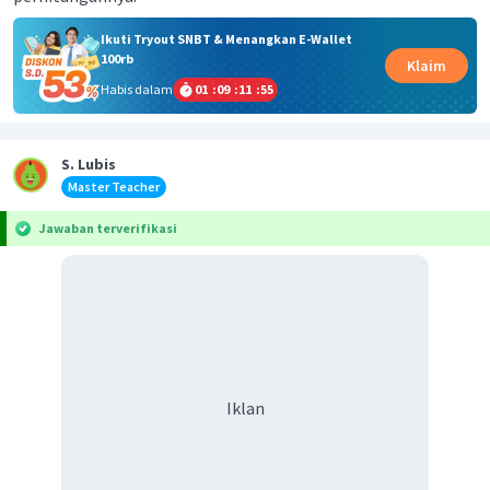
Ikuti Tryout SNBT & Menangkan E-Wallet
100rb
Klaim
Habis dalam
01
:
09
:
11
:
55
S. Lubis
Master Teacher
Jawaban terverifikasi
Iklan