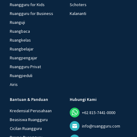
Ruangguru for Kids
Schoters
Ruangguru for Business
Kalananti
Ruanguji
Ruangbaca
Ruangkelas
Ruangbelajar
Ruangpengajar
Ruangguru Privat
Ruangpeduli
Airis
Bantuan & Panduan
Hubungi Kami
Kredensial Perusahaan
+62 815-7441-0000
Beasiswa Ruangguru
info@ruangguru.com
Cicilan Ruangguru