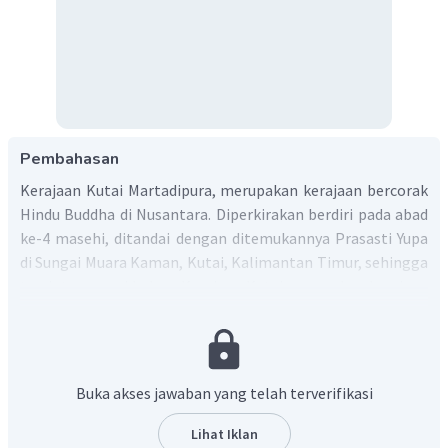
Pembahasan
Kerajaan Kutai Martadipura, merupakan kerajaan bercorak
Hindu Buddha di Nusantara. Diperkirakan berdiri pada abad
ke-4 masehi, ditandai dengan ditemukannya Prasasti Yupa
di Sungai Muara Kaman, Kutai, Kalimantan Timur, sehingga
tercipta asumsi bahwa Kerajaan Kutai merupakan kerajaan
pertama bercorak Hindu di Nusantara.
Adapun bukti yang mendukung kerajaan ini adalah temuan
Prasasti Yupa, di mana isi dari prasasti tersebut
menyebutkan salah satunya silsilah raja, dimulai dari Raja
Buka akses jawaban yang telah terverifikasi
Kundungga yang memiliki putera Asmawarman, dan
Asmawarman memiliki putera bernama Raja Mulawarman.
Lihat Iklan