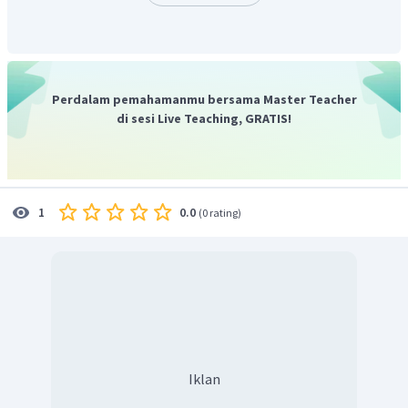
Terkait penamaan, diduga Raja Kundungga merupakan
nama yang masih bercorak Nusantara dan belum tersentuh
kebudayaan India, sementara nama dua raja lainnya telah
terpengaruh India.
Jadi, jawaban benar adalah B.
Perdalam pemahamanmu bersama Master Teacher
di sesi Live Teaching, GRATIS!
0.0
1
(
0 rating
)
Iklan