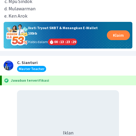
Mpu Sindok
Mulawarman
Ken Arok
Ikuti Tryout SNBT & Menangkan E-Wallet
100rb
Klaim
Habis dalam
00
:
13
:
23
:
29
C. Sianturi
Master Teacher
Jawaban terverifikasi
Iklan