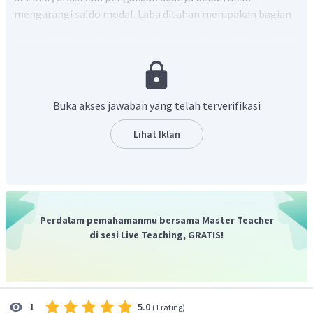
mengurangi saldo modal. Laba ditahan merupakan bagian
dari akun modal, sehingga kondisi bertambahnya beban
akan mengurangi besarnya laba ditahan.
Buka akses jawaban yang telah terverifikasi
Lihat Iklan
Perdalam pemahamanmu bersama Master Teacher
di sesi Live Teaching, GRATIS!
5.0
1
(
1 rating
)