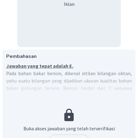
Iklan
Pembahasan
Jawaban yang tepat adalah E.
Pada bahan bakar bensin, dikenal istilan bilangan oktan,
yaitu suatu bilangan yang dijadikan ukuran kualitas bahan
bakar golongan bensin. Bensin terdiri dari 2 senyawa
utama, n-heptana dan isooktana. Bilangan oktan
menggambarkan % isooktana dalam bensin. Misal bensin
dengan bilangan oktan 80 artinya mengandung 80%
isooktana dan 20% n-heptana.
Premix merupakan campuran 80% premium dan 20%
Buka akses jawaban yang telah terverifikasi
MTBE. Premium sendiri mempunyai bilangan oktan 94 yang