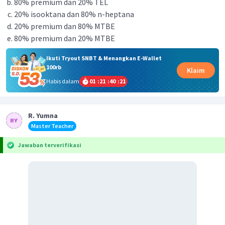
80% premium dan 20% TEL
20% isooktana dan 80% n-heptana
20% premium dan 80% MTBE
80% premium dan 20% MTBE
Ikuti Tryout SNBT & Menangkan E-Wallet
100rb
Klaim
Habis dalam
01
:
21
:
40
:
20
R. Yumna
Master Teacher
Jawaban terverifikasi