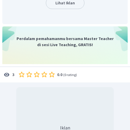
mengandung 94% isooktana dan 6% n-heptana. MTBE
Lihat Iklan
(metil tersier butil eter) digunakan untuk menaikkan
bilangan oktan bahan bakar bensin.
Jadi, premix merupakan bahan bakar bensin yang terdiri
dari campuran 80% premium dan 20% MTBE.
Perdalam pemahamanmu bersama Master Teacher
di sesi Live Teaching, GRATIS!
0.0
3
(
0 rating
)
Iklan