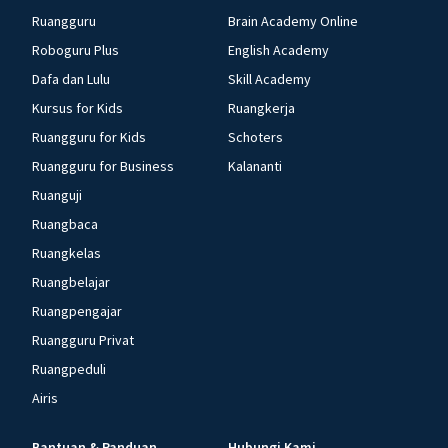
Ruangguru
Brain Academy Online
Roboguru Plus
English Academy
Dafa dan Lulu
Skill Academy
Kursus for Kids
Ruangkerja
Ruangguru for Kids
Schoters
Ruangguru for Business
Kalananti
Ruanguji
Ruangbaca
Ruangkelas
Ruangbelajar
Ruangpengajar
Ruangguru Privat
Ruangpeduli
Airis
Bantuan & Panduan
Hubungi Kami