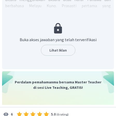
berbahasa Melayu Kuno. Prasasti pertama yang
menyebutkan nama Sriwijaya adalah Prasasti Kota Kapur
yang ditemukan pada tahun 1892 oleh seorang peneliti
bernama Kern. Nama Sriwijaya sendiri mulanya
diidentifikasi sebagai nama seorang raja. Kemudian
Prasasti Kedukan Bukit memberikan keterangan tentang
Buka akses jawaban yang telah terverifikasi
sebuah wanua 'daerah' bernama Sriwijaya pada tanggal 16
Juni 682 (konversi masehi). Selain itu, ada prasasti Telaga
Lihat Iklan
Batu yang menyebut struktur wilayah dan struktur
birokrasi Sriwijaya. Kemudian, Prasasti Talang Tuo
berangka tahun 686 Masehi tentang Taman
Sriksetra. Penemuan prasasti terbaru adalah prasasti Kota
Kapur II, Baturaja, dan Siddhayatra.
Perdalam pemahamanmu bersama Master Teacher
Dengan demikian, jawaban yang paling tepat adalah B.
di sesi Live Teaching, GRATIS!
5.0
6
(
6 rating
)