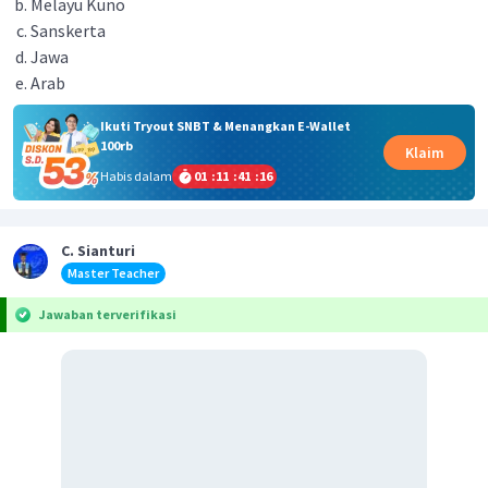
Melayu Kuno
Sanskerta
Jawa
Arab
Ikuti Tryout SNBT & Menangkan E-Wallet
100rb
Klaim
Habis dalam
01
:
11
:
41
:
16
C. Sianturi
Master Teacher
Jawaban terverifikasi