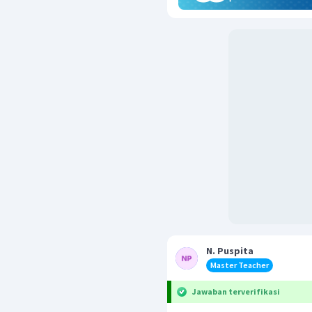
N. Puspita
Master Teacher
Jawaban terverifikasi