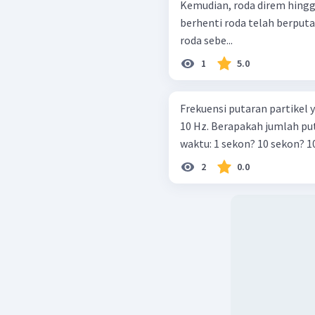
Kemudian, roda direm hingg
berhenti roda telah berput
roda sebe...
1
5.0
Frekuensi putaran partikel
10 Hz. Berapakah jumlah pu
waktu:
2
0.0