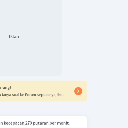
Iklan
arang!
 tanya soal ke Forum sepuasnya, lho.
n kecepatan 270 putaran per menit.