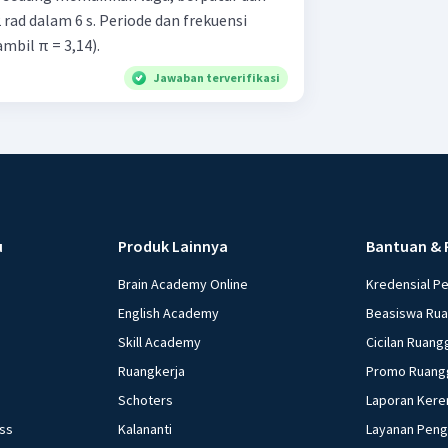
ad dalam 6 s. Periode dan frekuensi
ambil π = 3,14).
Jawaban terverifikasi
u
Produk Lainnya
Bantuan & 
Brain Academy Online
Kredensial P
English Academy
Beasiswa Ru
Skill Academy
Cicilan Ruang
Ruangkerja
Promo Ruang
Schoters
Laporan Kere
ess
Kalananti
Layanan Pen