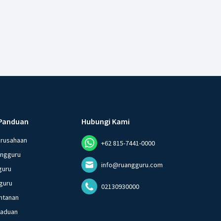
Panduan
Hubungi Kami
erusahaan
+62 815-7441-0000
angguru
info@ruangguru.com
guru
guru
02130930000
ntanan
gaduan