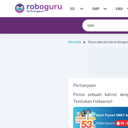
SD
SMP
SMA
Beranda
Poros sebuah katrol dengan j
Pertanyaan
Poros sebuah katrol deng
Tentukan frekuensi!
Ikuti Tryout SNBT 
Habis dalam
01
:
1