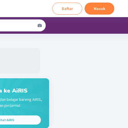
Daftar
Masuk
a ke AiRIS
dan belajar bareng AiRIS,
n pintarmu!
hat AiRIS