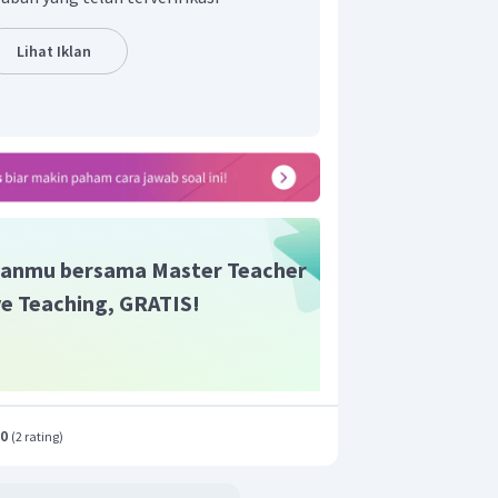
Lihat Iklan
 partikel adalah 7 Hz.
anmu bersama Master Teacher
ive Teaching, GRATIS!
.0
(
2 rating
)