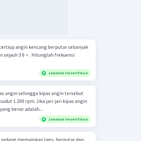
tertiup angin kencang berputar sebanyak
 sejauh 3 6 ∘ . Hitunglah frekuensi
Jawaban terverifikasi
as angin sehingga kipas angin tersebut
dut 1.200 rpm. Jika jari-jari kipas angin
ang benar adalah....
Jawaban terverifikasi
g sedang memainkan lagu, berputar dan