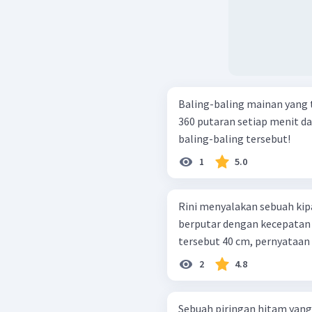
Baling-baling mainan yang 
360 putaran setiap menit dan
baling-baling tersebut!
1
5.0
Rini menyalakan sebuah kip
berputar dengan kecepatan su
tersebut 40 cm, pernyataan y
2
4.8
Sebuah piringan hitam yan