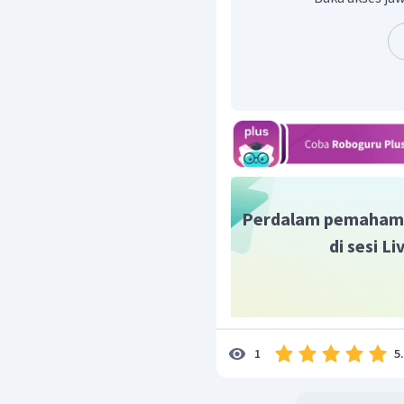
f
=
60
420
f
=
60
f
=
7
Hz
Dengan demikian, frekuensi
Perdalam pemaham
di sesi L
5
1