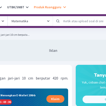
UTBK/SNBT
Produk Ruangguru
ari-jari 10 cm berputa...
Iklan
Tany
an jari-jari 10 cm berputar 420 rpm.
Yuk, cobain chat 
tema
& Menangkan E-Wallet 100rb
Klaim
C
1
:
03
:
35