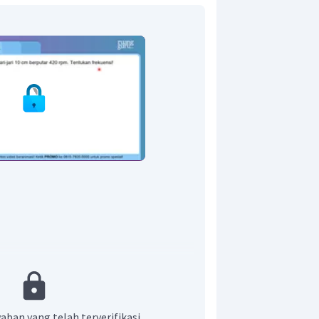
a geraknya termasuk dalam gerak melingkar
patan sudut katrol masih dalam satuan rpm
i frekuensi dalam satuan rps atau Hz dengan
aban yang telah terverifikasi